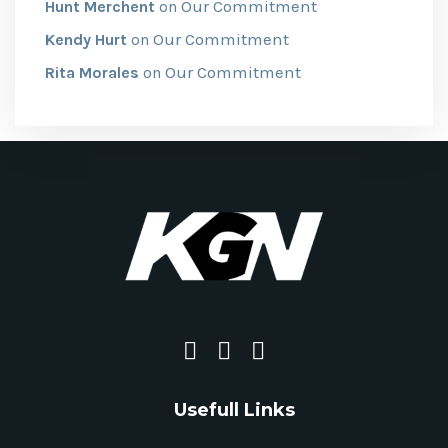
Our Commitment
Hunt Merchent
on
Our Commitment
Kendy Hurt
on
Our Commitment
Rita Morales
on
Usefull Links