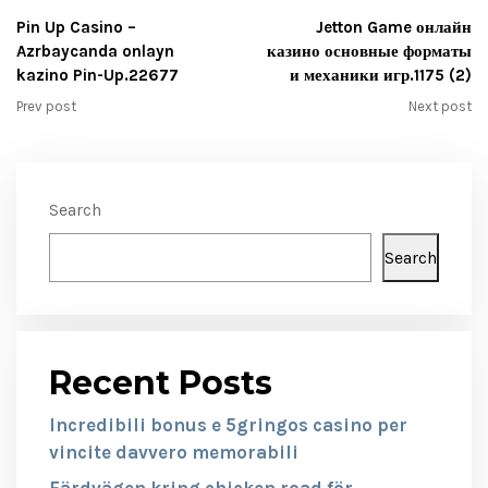
Pin Up Casino –
Jetton Game онлайн
Azrbaycanda onlayn
казино основные форматы
kazino Pin-Up.22677
и механики игр.1175 (2)
Prev post
Next post
Search
Search
Recent Posts
Incredibili bonus e 5gringos casino per
vincite davvero memorabili
Färdvägen kring chicken road för