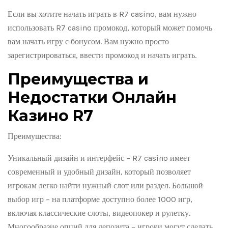
Если вы хотите начать играть в R7 casino, вам нужно
использовать R7 casino промокод, который может помочь
вам начать игру с бонусом. Вам нужно просто
зарегистрироваться, ввести промокод и начать играть.
Преимущества и
Недостатки Онлайн
Казино R7
Преимущества:
Уникальный дизайн и интерфейс – R7 casino имеет
современный и удобный дизайн, который позволяет
игрокам легко найти нужный слот или раздел. Большой
выбор игр – на платформе доступно более 1000 игр,
включая классические слоты, видеопокер и рулетку.
Многообразие опций для депозита – игроки могут сделать