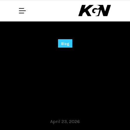
Blog
R7 онлайн казино
игровые автоматы
новинки и
популярные
слоты.5445
April 23, 2026