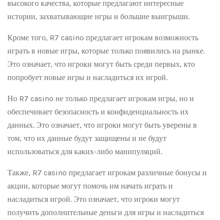
высокого качества, которые предлагают интересные
истории, захватывающие игры и большие выигрыши.
Кроме того, R7 casino предлагает игрокам возможность
играть в новые игры, которые только появились на рынке.
Это означает, что игроки могут быть среди первых, кто
попробует новые игры и насладиться их игрой.
Но R7 casino не только предлагает игрокам игры, но и
обеспечивает безопасность и конфиденциальность их
данных. Это означает, что игроки могут быть уверены в
том, что их данные будут защищены и не будут
использоваться для каких-либо манипуляций.
Также, R7 casino предлагает игрокам различные бонусы и
акции, которые могут помочь им начать играть и
насладиться игрой. Это означает, что игроки могут
получить дополнительные деньги для игры и насладиться