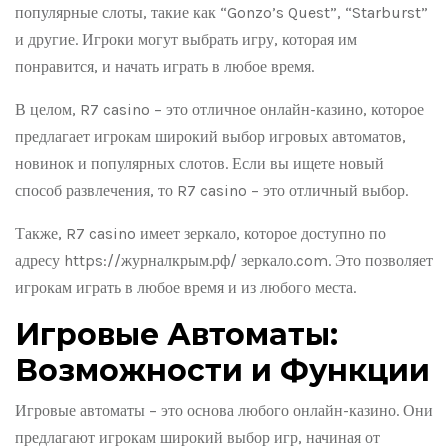
популярные слоты, такие как “Gonzo’s Quest”, “Starburst”
и другие. Игроки могут выбрать игру, которая им
понравится, и начать играть в любое время.
В целом, R7 casino – это отличное онлайн-казино, которое
предлагает игрокам широкий выбор игровых автоматов,
новинок и популярных слотов. Если вы ищете новый
способ развлечения, то R7 casino – это отличный выбор.
Также, R7 casino имеет зеркало, которое доступно по
адресу https://журналкрым.рф/ зеркало.com. Это позволяет
игрокам играть в любое время и из любого места.
Игровые Автоматы:
Возможности и Функции
Игровые автоматы – это основа любого онлайн-казино. Они
предлагают игрокам широкий выбор игр, начиная от