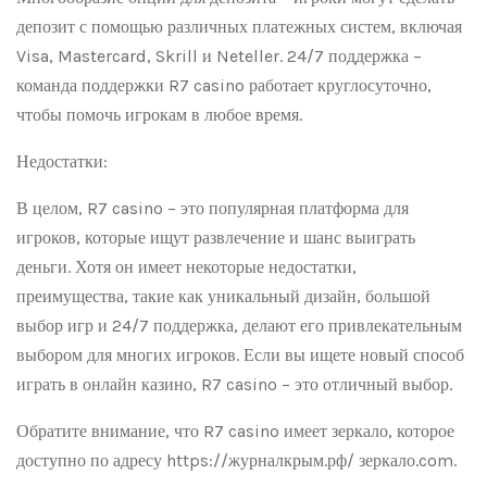
депозит с помощью различных платежных систем, включая
Visa, Mastercard, Skrill и Neteller. 24/7 поддержка –
команда поддержки R7 casino работает круглосуточно,
чтобы помочь игрокам в любое время.
Недостатки:
В целом, R7 casino – это популярная платформа для
игроков, которые ищут развлечение и шанс выиграть
деньги. Хотя он имеет некоторые недостатки,
преимущества, такие как уникальный дизайн, большой
выбор игр и 24/7 поддержка, делают его привлекательным
выбором для многих игроков. Если вы ищете новый способ
играть в онлайн казино, R7 casino – это отличный выбор.
Обратите внимание, что R7 casino имеет зеркало, которое
доступно по адресу https://журналкрым.рф/ зеркало.com.