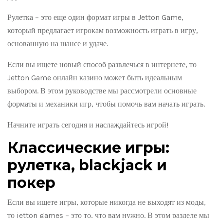
Рулетка – это еще один формат игры в Jetton Game,
который предлагает игрокам возможность играть в игру,
основанную на шансе и удаче.
Если вы ищете новый способ развлечься в интернете, то
Jetton Game онлайн казино может быть идеальным
выбором. В этом руководстве мы рассмотрели основные
форматы и механики игр, чтобы помочь вам начать играть.
Начните играть сегодня и наслаждайтесь игрой!
Классические игры:
рулетка, blackjack и
покер
Если вы ищете игры, которые никогда не выходят из моды,
то jetton games – это то, что вам нужно. В этом разделе мы