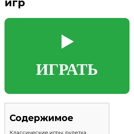
игр
▶️
ИГРАТЬ
Содержимое
Классические игры: рулетка,