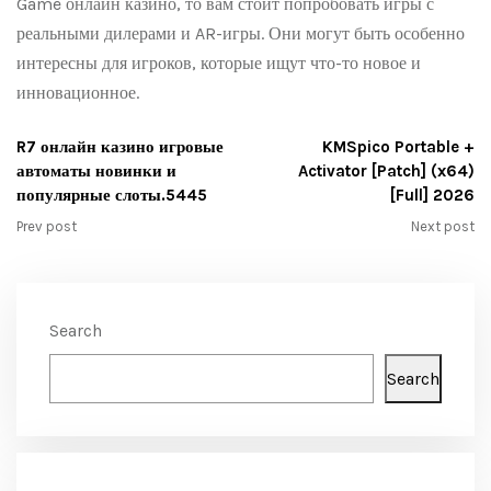
Game онлайн казино, то вам стоит попробовать игры с
реальными дилерами и AR-игры. Они могут быть особенно
интересны для игроков, которые ищут что-то новое и
инновационное.
R7 онлайн казино игровые
KMSpico Portable +
автоматы новинки и
Activator [Patch] (x64)
популярные слоты.5445
[Full] 2026
Prev post
Next post
Search
Search