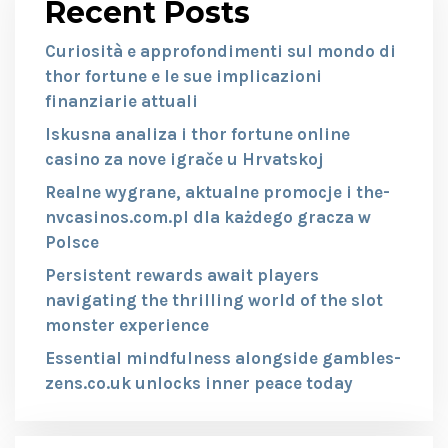
Recent Posts
Curiosità e approfondimenti sul mondo di
thor fortune e le sue implicazioni
finanziarie attuali
Iskusna analiza i thor fortune online
casino za nove igrače u Hrvatskoj
Realne wygrane, aktualne promocje i the-
nvcasinos.com.pl dla każdego gracza w
Polsce
Persistent rewards await players
navigating the thrilling world of the slot
monster experience
Essential mindfulness alongside gambles-
zens.co.uk unlocks inner peace today