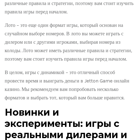
различные правила и стратегии, поэтому вам стоит изучить
правила игры перед началом.
Лото – это еще один формат игры, который основан на
случайном выборе номеров. В лото вы можете играть с
дилером или с другими игроками, выбирая номера из
колоды. Лото может иметь различные правила и стратегии,
поэтому вам стоит изучить правила игры перед началом.
В целом, игры с динамикой – это отличный способ
провести время и выиграть деньги в Jetton Game онлайн
казино. Мы рекомендуем вам попробовать несколько
форматов и выбрать тот, который вам больше нравится.
Новинки и
эксперименты: игры с
реальными дилерами и