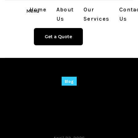
Home
About
Our
Conta
Menu
Us
Services
Us
Get a Quote
Blog
Pin Up Casino –
Azrbaycanda onlayn
kazino Pin-Up.22677