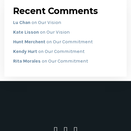
Recent Comments
Our Vision
Lu Chan
on
Our Vision
Kate Lisson
on
Our Commitment
Hunt Merchent
on
Our Commitment
Kendy Hurt
on
Our Commitment
Rita Morales
on