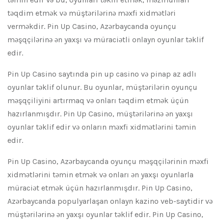
təqdim etmək və müştərilərinə məxfi xidmətləri
verməkdir. Pin Up Casino, Azərbaycanda oyunçu
məşqçilərinə ən yaxşı və müraciətli onlayn oyunlar təklif
edir.
Pin Up Casino saytında pin up casino və pinap az adlı
oyunlar təklif olunur. Bu oyunlar, müştərilərin oyunçu
məşqçiliyini artırmaq və onları təqdim etmək üçün
hazırlanmışdır. Pin Up Casino, müştərilərinə ən yaxşı
oyunlar təklif edir və onların məxfi xidmətlərini təmin
edir.
Pin Up Casino, Azərbaycanda oyunçu məşqçilərinin məxfi
xidmətlərini təmin etmək və onları ən yaxşı oyunlarla
müraciət etmək üçün hazırlanmışdır. Pin Up Casino,
Azərbaycanda populyarlaşan onlayn kazino veb-saytidir və
müştərilərinə ən yaxşı oyunlar təklif edir. Pin Up Casino,