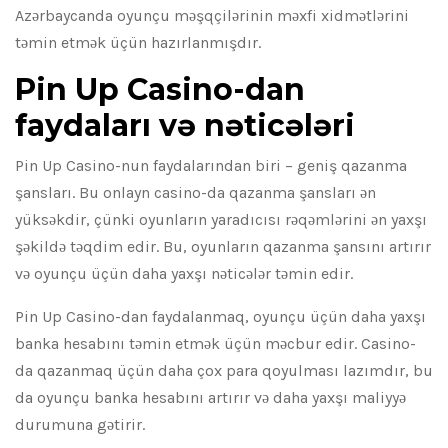
Azərbaycanda oyunçu məşqçilərinin məxfi xidmətlərini
təmin etmək üçün hazırlanmışdır.
Pin Up Casino-dan
faydaları və nəticələri
Pin Up Casino-nun faydalarından biri – geniş qazanma
şansları. Bu onlayn casino-da qazanma şansları ən
yüksəkdir, çünki oyunların yaradıcısı rəqəmlərini ən yaxşı
şəkildə təqdim edir. Bu, oyunların qazanma şansını artırır
və oyunçu üçün daha yaxşı nəticələr təmin edir.
Pin Up Casino-dan faydalanmaq, oyunçu üçün daha yaxşı
banka hesabını təmin etmək üçün məcbur edir. Casino-
da qazanmaq üçün daha çox para qoyulması lazımdır, bu
da oyunçu banka hesabını artırır və daha yaxşı maliyyə
durumuna gətirir.