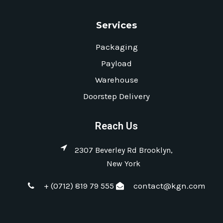
Services
Packaging
Payload
Warehouse
Doorstep Delivery
Reach Us
2307 Beverley Rd Brooklyn,
New York
+ (0712) 819 79 555
contact@kgn.com