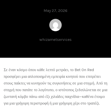
May 27, 2026
whizametservices
Σε έναν κόσμο όπου κάθε λεπτό μετράει, το Bet On Red
προσφέρει μια απλοποιημένη εμπειρία κινητού που επιτρέπει
στους παίκτες να κυνηγούν τις συγκινήσεις σε μια στιγμή. Από τη
στιγμή που πατάτε το λογότυπο, ο ιστότοπος ξεδιπλώνεται σε μια
ζωντανή κόμβο πάνω από έξι χιλιάδες παιχνίδια—καθένα έτοιμο
για μια γρήγορη περιστροφή ή μια γρήγορη χέρι στο τραπέζι.