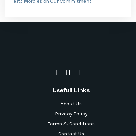
Our Commitment
Rita Morales
on
Usefull Links
About Us
Privacy Policy
Terms & Conditions
Contact Us