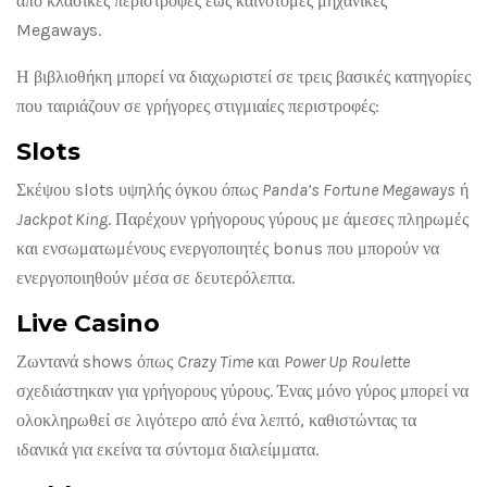
από κλασικές περιστροφές έως καινοτόμες μηχανικές
Megaways.
Η βιβλιοθήκη μπορεί να διαχωριστεί σε τρεις βασικές κατηγορίες
που ταιριάζουν σε γρήγορες στιγμιαίες περιστροφές:
Slots
Σκέψου slots υψηλής όγκου όπως
Panda’s Fortune Megaways
ή
Jackpot King
. Παρέχουν γρήγορους γύρους με άμεσες πληρωμές
και ενσωματωμένους ενεργοποιητές bonus που μπορούν να
ενεργοποιηθούν μέσα σε δευτερόλεπτα.
Live Casino
Ζωντανά shows όπως
Crazy Time
και
Power Up Roulette
σχεδιάστηκαν για γρήγορους γύρους. Ένας μόνο γύρος μπορεί να
ολοκληρωθεί σε λιγότερο από ένα λεπτό, καθιστώντας τα
ιδανικά για εκείνα τα σύντομα διαλείμματα.