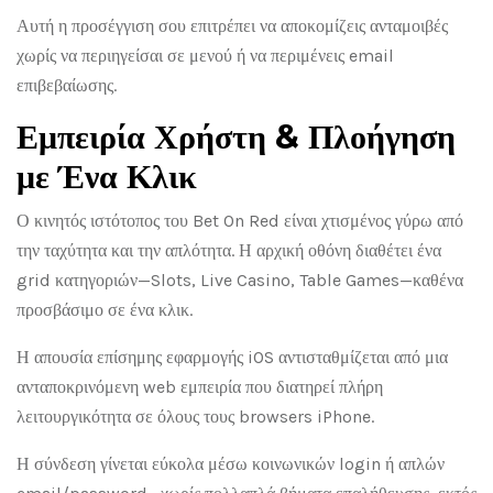
Αυτή η προσέγγιση σου επιτρέπει να αποκομίζεις ανταμοιβές
χωρίς να περιηγείσαι σε μενού ή να περιμένεις email
επιβεβαίωσης.
Εμπειρία Χρήστη & Πλοήγηση
με Ένα Κλικ
Ο κινητός ιστότοπος του Bet On Red είναι χτισμένος γύρω από
την ταχύτητα και την απλότητα. Η αρχική οθόνη διαθέτει ένα
grid κατηγοριών—Slots, Live Casino, Table Games—καθένα
προσβάσιμο σε ένα κλικ.
Η απουσία επίσημης εφαρμογής iOS αντισταθμίζεται από μια
ανταποκρινόμενη web εμπειρία που διατηρεί πλήρη
λειτουργικότητα σε όλους τους browsers iPhone.
Η σύνδεση γίνεται εύκολα μέσω κοινωνικών login ή απλών