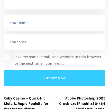
Save my name, email, and website in this browser
for the next time I comment.
Roby Casino – Quick‑Hit
Adobe Photoshop 2025
Slots & Rapid Roulette for
Crack exe [Patch] x86-x64