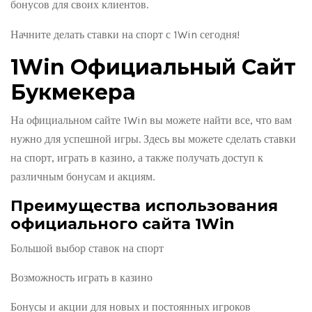
бонусов для своих клиентов.
Начните делать ставки на спорт с 1Win сегодня!
1Win Официальный Сайт
Букмекера
На официальном сайте 1Win вы можете найти все, что вам
нужно для успешной игры. Здесь вы можете сделать ставки
на спорт, играть в казино, а также получать доступ к
различным бонусам и акциям.
Преимущества использования
официального сайта 1Win
Большой выбор ставок на спорт
Возможность играть в казино
Бонусы и акции для новых и постоянных игроков