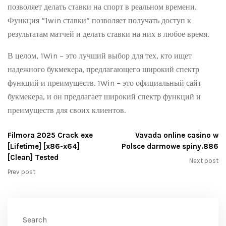
позволяет делать ставки на спорт в реальном времени.
Функция “1win ставки” позволяет получать доступ к
результатам матчей и делать ставки на них в любое время.
В целом, 1Win – это лучший выбор для тех, кто ищет
надежного букмекера, предлагающего широкий спектр
функций и преимуществ. 1Win – это официальный сайт
букмекера, и он предлагает широкий спектр функций и
преимуществ для своих клиентов.
Filmora 2025 Crack exe
Vavada online casino w
[Lifetime] [x86-x64]
Polsce darmowe spiny.886
[Clean] Tested
Next post
Prev post
Search