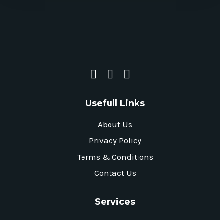
Usefull Links
About Us
Privacy Policy
Terms & Conditions
Contact Us
Services