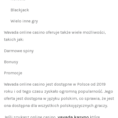
Blackjack
Wielo inne gry
Wavada online casino oferuje także wiele możliwości,
takich jak:
Darmowe spiny
Bonusy
Promocje
Wavada online casino jest dostępne w Polsce od 2019
roku i od tego czasu zyskało ogromną popularność. Jego
oferta jest dostępna w języku polskim, co sprawia, że jest
ona dostępna dla wszystkich polskojęzycznych graczy.
vavada kasyno
Jeśli szukasz online casino,
które