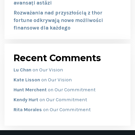
avansați astăzi
Rozważania nad przyszłością z thor
fortune odkrywają nowe możliwości
finansowe dla każdego
Recent Comments
Our Vision
Lu Chan
on
Our Vision
Kate Lisson
on
Our Commitment
Hunt Merchent
on
Our Commitment
Kendy Hurt
on
Our Commitment
Rita Morales
on