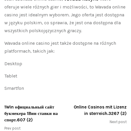
oferuje wiele różnych gier i możliwości, to Wavada online
casino jest idealnym wyborem. Jego oferta jest dostępna
w języku polskim, co sprawia, że jest ona dostępna dla
wszystkich polskojęzycznych graczy.
Wavada online casino jest także dostępne na różnych
platformach, takich jak:
Desktop
Tablet
Smartfon
1Win официальный сайт
Online Casinos mit Lizenz
букмекера 1Вин ставки на
in sterreich.3267 (2)
спорт.607 (2)
Next post
Prev post