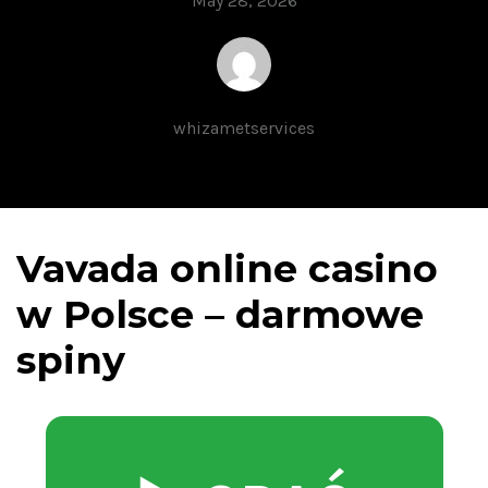
May 28, 2026
whizametservices
Vavada online casino
w Polsce – darmowe
spiny