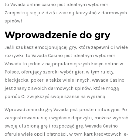
to Vavada online casino jest idealnym wyborem.
Zarejestruj się już dziś i zacznij korzystać z darmowych
spinów!
Wprowadzenie do gry
Jeśli szukasz emocjonującej gry, która zapewni Ci wiele
rozrywki, to Vavada Casino jest idealnym wyborem.
Wavada to jeden z najpopularniejszych kasyn online w
Polsce, oferujący szeroki wybór gier, w tym rulety,
blackjacka, poker, a także wiele innych. Wavada Casino
jest znany z swoich darmowych spinów, które mogą
pomóc Ci zwiększyć swoje szanse na wygraną.
Wprowadzenie do gry Vavada jest proste i intuicyjne. Po
zarejestrowaniu się i wypłacie depozytu, możesz wybrać
swoją ulubioną grę i rozpocząć grę. Wavada Casino
oferuje wiele opcji płatności, w tym kart kredytowych, e-