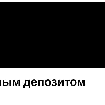
ным депозитом
ным депозитом