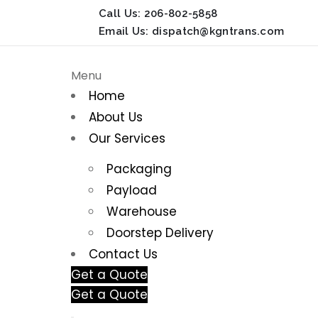
Call Us:
206-802-5858
Email Us:
dispatch@kgntrans.com
Menu
Home
About Us
Our Services
Packaging
Payload
Warehouse
Doorstep Delivery
Contact Us
Get a Quote
Get a Quote