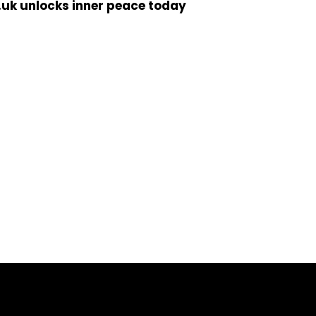
.uk unlocks inner peace today