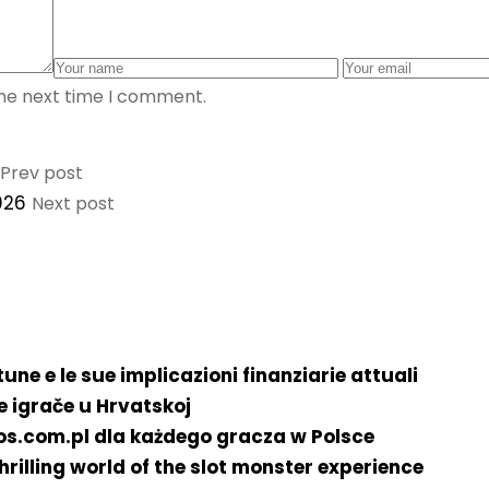
the next time I comment.
Prev post
2026
Next post
ne e le sue implicazioni finanziarie attuali
e igrače u Hrvatskoj
os.com.pl dla każdego gracza w Polsce
rilling world of the slot monster experience