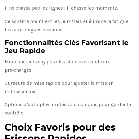
Il ne chasse pas les lignes ; il chasse les moments.
Ce schéma maintient les jeux frais et élimine la fatigue
liée aux longues sessions.
Fonctionnalités Clés Favorisant le
Jeu Rapide
Mode instant‑play pour les slots avec rouleaux
pré‑chargés.
Curseurs de mise rapide pour ajuster la mise en
millisecondes.
Options d’auto‑play limitées à cinq spins pour garder le
contrôle.
Choix Favoris pour des
Frissons Rapides