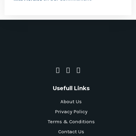
Usefull Links
About Us
Privacy Policy
Terms & Conditions
Contact Us