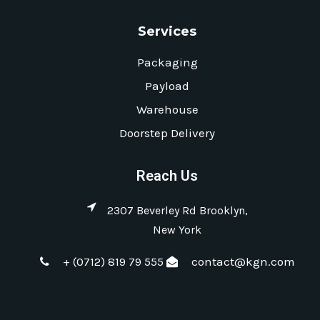
Services
Packaging
Payload
Warehouse
Doorstep Delivery
Reach Us
2307 Beverley Rd Brooklyn,
New York
+ (0712) 819 79 555
contact@kgn.com