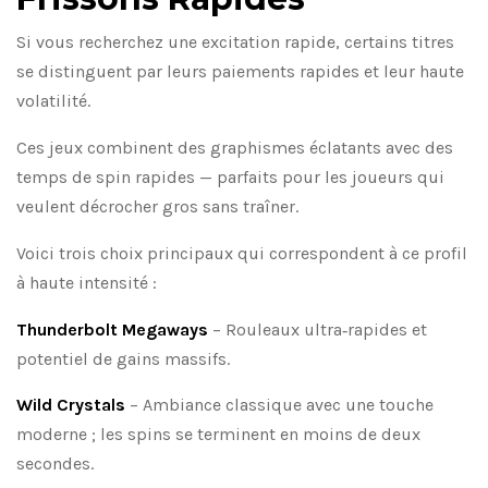
Si vous recherchez une excitation rapide, certains titres
se distinguent par leurs paiements rapides et leur haute
volatilité.
Ces jeux combinent des graphismes éclatants avec des
temps de spin rapides — parfaits pour les joueurs qui
veulent décrocher gros sans traîner.
Voici trois choix principaux qui correspondent à ce profil
à haute intensité :
Thunderbolt Megaways
– Rouleaux ultra‑rapides et
potentiel de gains massifs.
Wild Crystals
– Ambiance classique avec une touche
moderne ; les spins se terminent en moins de deux
secondes.