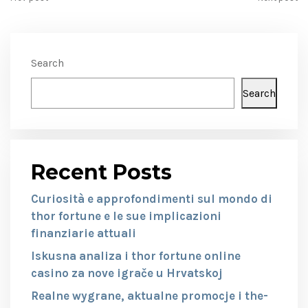
Search
Search
Recent Posts
Curiosità e approfondimenti sul mondo di
thor fortune e le sue implicazioni
finanziarie attuali
Iskusna analiza i thor fortune online
casino za nove igrače u Hrvatskoj
Realne wygrane, aktualne promocje i the-