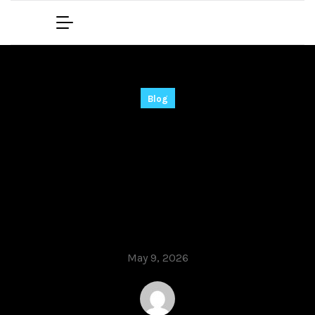
Blog
Wild Robin Casino –
Gains Rapides & Jeu
Ultra‑Rapide pour le
Joueur Moderne
May 9, 2026