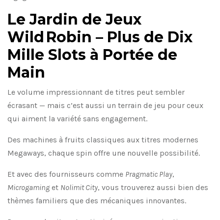
Le Jardin de Jeux
Wild Robin – Plus de Dix
Mille Slots à Portée de
Main
Le volume impressionnant de titres peut sembler
écrasant — mais c’est aussi un terrain de jeu pour ceux
qui aiment la variété sans engagement.
Des machines à fruits classiques aux titres modernes
Megaways, chaque spin offre une nouvelle possibilité.
Et avec des fournisseurs comme
Pragmatic Play
,
Microgaming
et
Nolimit City
, vous trouverez aussi bien des
thèmes familiers que des mécaniques innovantes.