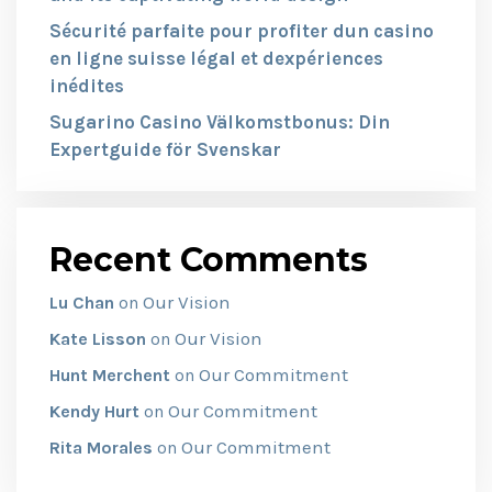
Sécurité parfaite pour profiter dun casino
en ligne suisse légal et dexpériences
inédites
Sugarino Casino Välkomstbonus: Din
Expertguide för Svenskar
Recent Comments
Our Vision
Lu Chan
on
Our Vision
Kate Lisson
on
Our Commitment
Hunt Merchent
on
Our Commitment
Kendy Hurt
on
Our Commitment
Rita Morales
on