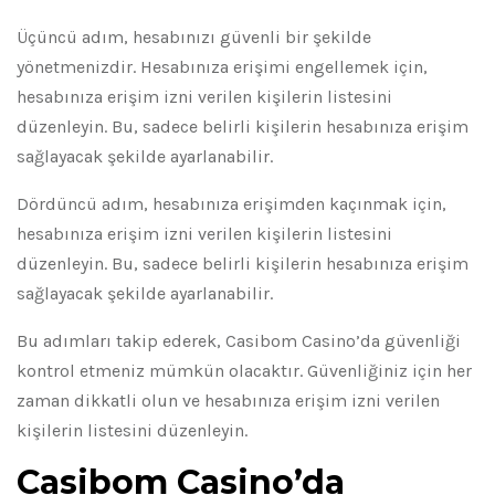
Üçüncü adım, hesabınızı güvenli bir şekilde
yönetmenizdir. Hesabınıza erişimi engellemek için,
hesabınıza erişim izni verilen kişilerin listesini
düzenleyin. Bu, sadece belirli kişilerin hesabınıza erişim
sağlayacak şekilde ayarlanabilir.
Dördüncü adım, hesabınıza erişimden kaçınmak için,
hesabınıza erişim izni verilen kişilerin listesini
düzenleyin. Bu, sadece belirli kişilerin hesabınıza erişim
sağlayacak şekilde ayarlanabilir.
Bu adımları takip ederek, Casibom Casino’da güvenliği
kontrol etmeniz mümkün olacaktır. Güvenliğiniz için her
zaman dikkatli olun ve hesabınıza erişim izni verilen
kişilerin listesini düzenleyin.
Casibom Casino’da