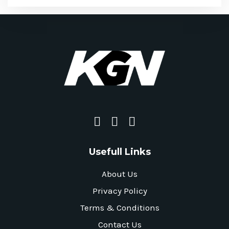
Usefull Links
About Us
Privacy Policy
Terms & Conditions
Contact Us