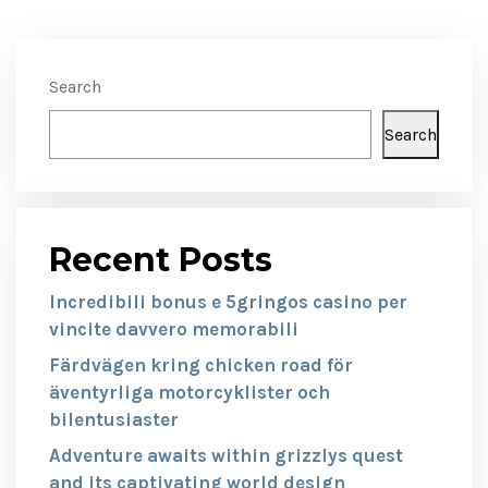
Search
Search
Recent Posts
Incredibili bonus e 5gringos casino per
vincite davvero memorabili
Färdvägen kring chicken road för
äventyrliga motorcyklister och
bilentusiaster
Adventure awaits within grizzlys quest
and its captivating world design