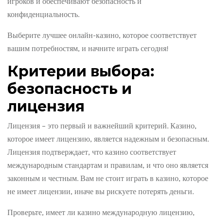
игроков и обеспечивают безопасность и
конфиденциальность.
Выберите лучшее онлайн-казино, которое соответствует
вашим потребностям, и начните играть сегодня!
Критерии выбора:
безопасность и
лицензия
Лицензия – это первый и важнейший критерий. Казино,
которое имеет лицензию, является надежным и безопасным.
Лицензия подтверждает, что казино соответствует
международным стандартам и правилам, и что оно является
законным и честным. Вам не стоит играть в казино, которое
не имеет лицензии, иначе вы рискуете потерять деньги.
Проверьте, имеет ли казино международную лицензию,