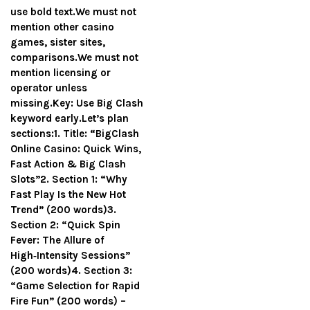
use bold text.We must not
mention other casino
games, sister sites,
comparisons.We must not
mention licensing or
operator unless
missing.Key: Use Big Clash
keyword early.Let’s plan
sections:1. Title: “BigClash
Online Casino: Quick Wins,
Fast Action & Big Clash
Slots”2. Section 1: “Why
Fast Play Is the New Hot
Trend” (200 words)3.
Section 2: “Quick Spin
Fever: The Allure of
High‑Intensity Sessions”
(200 words)4. Section 3:
“Game Selection for Rapid
Fire Fun” (200 words) –