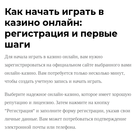
Как начать играть в
казино онлайн:
регистрация и первые
шаги
Для начала играть в казино онлайн, вам нужно
зарегистрироваться на официальном сайте выбранного вами
онлайн-казино. Вам потребуется только несколько минут,
чтобы создать учетную запись и начать играть.
Выберите надежное онлайн-казино, которое имеет хорошую
репутацию и лицензию. Затем нажмите на кнопку
“Регистрация” и заполните форму регистрации, указав свои
личные данные. Вам может потребоваться подтверждение
электронной почты или телефона.