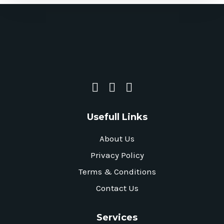
Usefull Links
About Us
Privacy Policy
Terms & Conditions
Contact Us
Services