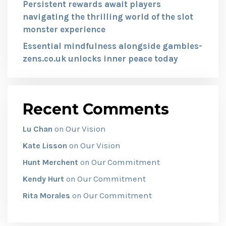
Persistent rewards await players
navigating the thrilling world of the slot
monster experience
Essential mindfulness alongside gambles-
zens.co.uk unlocks inner peace today
Recent Comments
Our Vision
Lu Chan
on
Our Vision
Kate Lisson
on
Our Commitment
Hunt Merchent
on
Our Commitment
Kendy Hurt
on
Our Commitment
Rita Morales
on