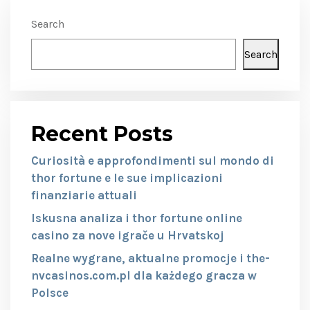
Search
Search
Recent Posts
Curiosità e approfondimenti sul mondo di
thor fortune e le sue implicazioni
finanziarie attuali
Iskusna analiza i thor fortune online
casino za nove igrače u Hrvatskoj
Realne wygrane, aktualne promocje i the-
nvcasinos.com.pl dla każdego gracza w
Polsce