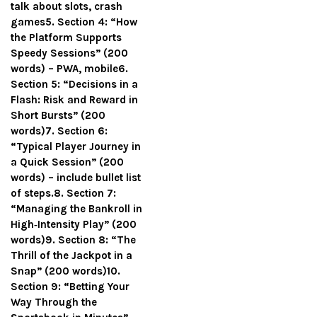
talk about slots, crash
games5. Section 4: “How
the Platform Supports
Speedy Sessions” (200
words) – PWA, mobile6.
Section 5: “Decisions in a
Flash: Risk and Reward in
Short Bursts” (200
words)7. Section 6:
“Typical Player Journey in
a Quick Session” (200
words) – include bullet list
of steps.8. Section 7:
“Managing the Bankroll in
High‑Intensity Play” (200
words)9. Section 8: “The
Thrill of the Jackpot in a
Snap” (200 words)10.
Section 9: “Betting Your
Way Through the