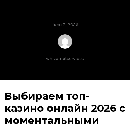
щедрыми акциями
June 7, 2026
whizametservices
Выбираем топ-
казино онлайн 2026 с
моментальными