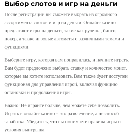
Выбор слотов и игр на деньги
После регистрации вы сможете выбрать из огромного
ассортимента слотов и игр на деньги. Онлайн-казино
предлагают игры на деньги, такие как рулетка, бинго,
покер, а также игровые автоматы с различными темами и
функциями.
Выберите игру, которая вам понравилась, и начните играть.
Вам будет предложено выбрать ставку и количество монет,
которые вы хотите использовать. Вам также будет доступен
функционал для управления игрой, включая функцию
остановки и продолжения игры.
Важно! Не играйте больше, чем можете себе позволить.
Играть в онлайн-казино – это развлечение, а не способ
заработка. Убедитесь, что вы понимаете правила игры и
условия выигрыша.