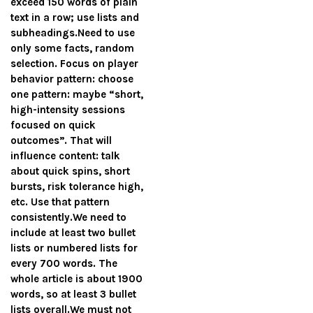
exceed 150 words of plain
text in a row; use lists and
subheadings.Need to use
only some facts, random
selection. Focus on player
behavior pattern: choose
one pattern: maybe “short,
high-intensity sessions
focused on quick
outcomes”. That will
influence content: talk
about quick spins, short
bursts, risk tolerance high,
etc. Use that pattern
consistently.We need to
include at least two bullet
lists or numbered lists for
every 700 words. The
whole article is about 1900
words, so at least 3 bullet
lists overall.We must not