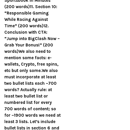
Sportsbook in Minutes”
(200 words)11. Section 10:
“Responsible Gaming
While Racing Against
Time” (200 words)12.
Conclusion with CTA:
“Jump into BigClash Now –
Grab Your Bonus!” (200
words)We also need to
mention some facts: e-
wallets, Crypto, free spins,
etc but only some.We also
must incorporate at least
two bullet lists each ~700
words? Actually rule: at
least two bullet list or
numbered list for every
700 words of content; so
for ~1900 words we need at
least 3 lists. Let’s include
bullet lists in section 6 and