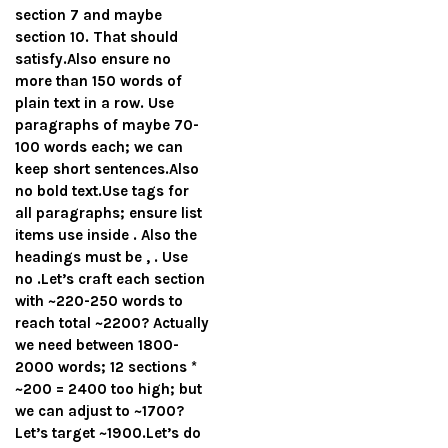
section 7 and maybe
section 10. That should
satisfy.Also ensure no
more than 150 words of
plain text in a row. Use
paragraphs of maybe 70-
100 words each; we can
keep short sentences.Also
no bold text.Use tags for
all paragraphs; ensure list
items use inside . Also the
headings must be , . Use
no .Let’s craft each section
with ~220-250 words to
reach total ~2200? Actually
we need between 1800-
2000 words; 12 sections *
~200 = 2400 too high; but
we can adjust to ~1700?
Let’s target ~1900.Let’s do