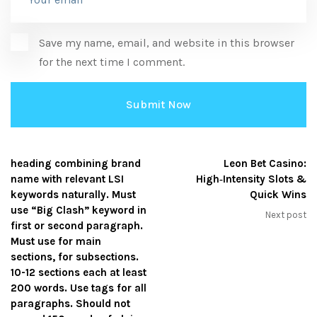
Save my name, email, and website in this browser
for the next time I comment.
heading combining brand
Leon Bet Casino:
name with relevant LSI
High‑Intensity Slots &
keywords naturally. Must
Quick Wins
use “Big Clash” keyword in
Next post
first or second paragraph.
Must use for main
sections, for subsections.
10-12 sections each at least
200 words. Use tags for all
paragraphs. Should not