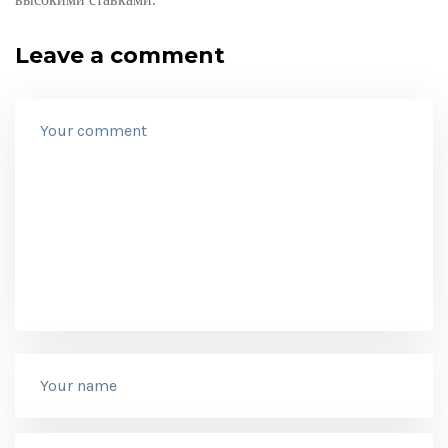
Leave a comment