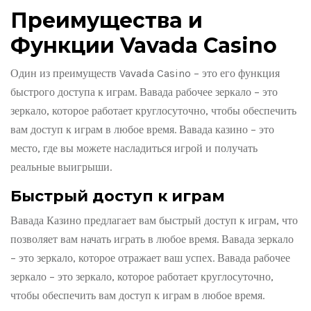
Преимущества и
Функции Vavada Casino
Один из преимуществ Vavada Casino – это его функция
быстрого доступа к играм. Вавада рабочее зеркало – это
зеркало, которое работает круглосуточно, чтобы обеспечить
вам доступ к играм в любое время. Вавада казино – это
место, где вы можете насладиться игрой и получать
реальные выигрыши.
Быстрый доступ к играм
Вавада Казино предлагает вам быстрый доступ к играм, что
позволяет вам начать играть в любое время. Вавада зеркало
– это зеркало, которое отражает ваш успех. Вавада рабочее
зеркало – это зеркало, которое работает круглосуточно,
чтобы обеспечить вам доступ к играм в любое время.