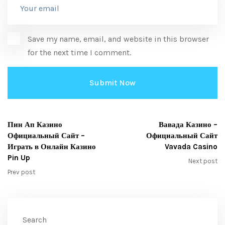
Save my name, email, and website in this browser
for the next time I comment.
Пин Ап Казино
Вавада Казино –
Официальный Сайт –
Официальный Сайт
Играть в Онлайн Казино
Vavada Casino
Pin Up
Next post
Prev post
Search