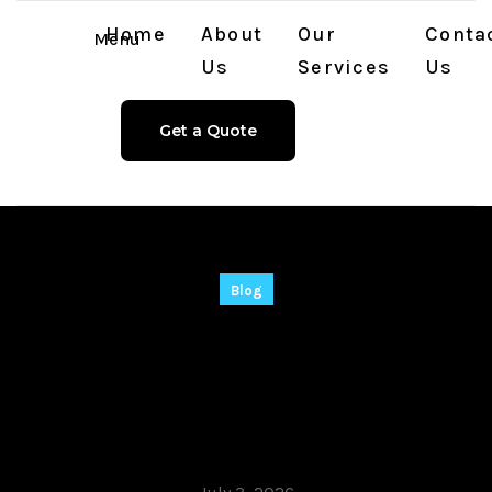
Home
About
Our
Conta
Menu
Us
Services
Us
Get a Quote
Blog
Вавада Казино –
Официальный Сайт
Vavada Casino