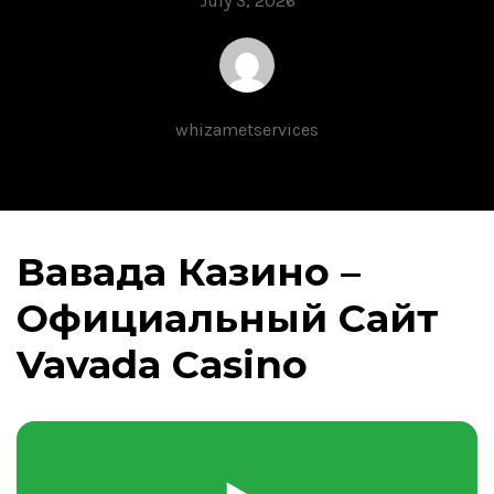
July 3, 2026
whizametservices
Вавада Казино –
Официальный Сайт
Vavada Casino