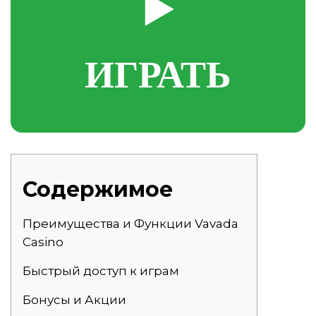
▶️
ИГРАТЬ
Содержимое
Преимущества и Функции Vavada
Casino
Быстрый доступ к играм
Бонусы и Акции