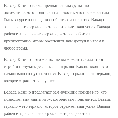
Вавада Казино также предлагает вам функцию
автоматического подписки на новости, что позволяет вам
быть в курсе о последних событиях и новостях. Вавада
зеркало – это зеркало, которое отражает ваш успех. Вавада
рабочее зеркало – это зеркало, которое работает
круглосуточно, чтобы обеспечить вам доступ к играм в
любое время.
Вавада Казино – это место, где вы можете насладиться
игрой и получать реальные выигрыши. Вавада вход – это
начало вашего пути к успеху. Вавада зеркало – это зеркало,
которое отражает ваш успех.
Вавада Казино предлагает вам функцию поиска игр, что
позволяет вам найти игру, которая вам понравится. Вавада
зеркало – это зеркало, которое отражает ваш успех. Вавада
рабочее зеркало – это зеркало, которое работает