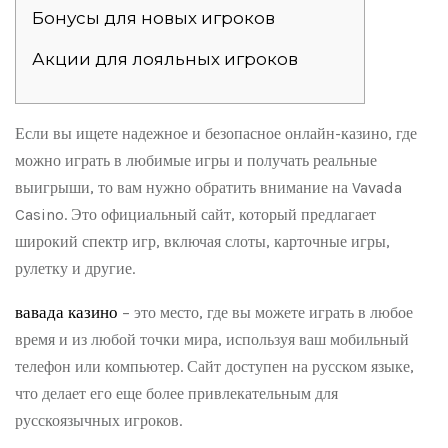
Бонусы для новых игроков
Акции для лояльных игроков
Если вы ищете надежное и безопасное онлайн-казино, где
можно играть в любимые игры и получать реальные
выигрыши, то вам нужно обратить внимание на Vavada
Casino. Это официальный сайт, который предлагает
широкий спектр игр, включая слоты, карточные игры,
рулетку и другие.
вавада казино
– это место, где вы можете играть в любое
время и из любой точки мира, используя ваш мобильный
телефон или компьютер. Сайт доступен на русском языке,
что делает его еще более привлекательным для
русскоязычных игроков.