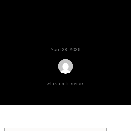
помогает выбрать
оптимальный займ
в России – копія
April 29, 2026
whizametservices