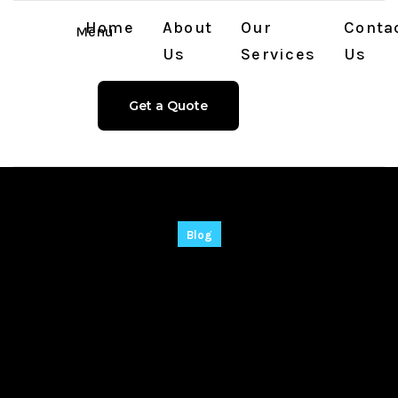
Home
About
Our
Conta
Menu
Us
Services
Us
Get a Quote
Blog
Узнаете ли вы, как
финансовый
маркетплейс
ЕвроКредит