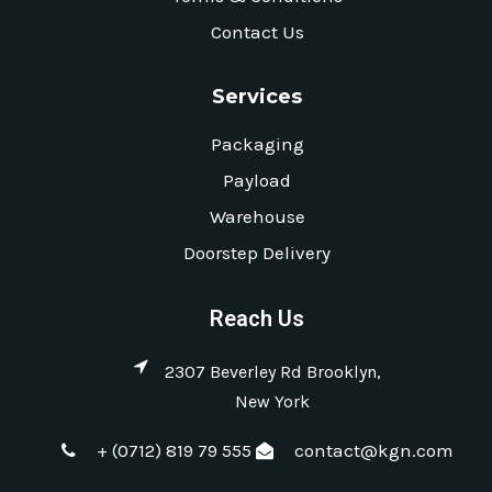
Contact Us
Services
Packaging
Payload
Warehouse
Doorstep Delivery
Reach Us
2307 Beverley Rd Brooklyn,
New York
+ (0712) 819 79 555
contact@kgn.com