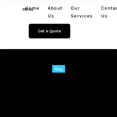
Home
About
Our
Conta
Menu
Us
Services
Us
Get a Quote
Blog
казино –
Официальный сайт
Pin up играть
онлайн Зеркало и