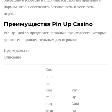
операцию в Кюрасао и подчиняется строгим правилам и
нормам, чтобы обеспечить безопасность и честность
игроков.
Преимущества Pin Up Casino
Pin Up Casino предлагает несколько преимуществ, которые
делают его привлекательным для игроков:
Преимущество
Описание
Ком
пан
ия
име
Pin
ет
Up
лиц
Casi
ензи
no