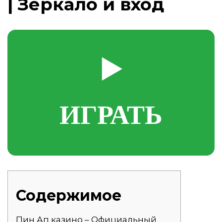
| Зеркало и вход
▶️
ИГРАТЬ
Содержимое
Пин Ап казино – Официальный