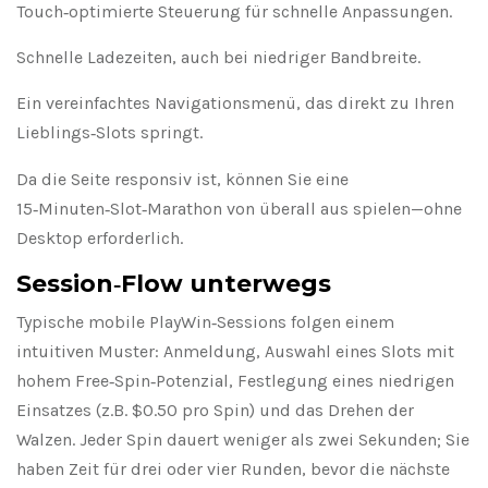
Touch‑optimierte Steuerung für schnelle Anpassungen.
Schnelle Ladezeiten, auch bei niedriger Bandbreite.
Ein vereinfachtes Navigationsmenü, das direkt zu Ihren
Lieblings‑Slots springt.
Da die Seite responsiv ist, können Sie eine
15‑Minuten‑Slot‑Marathon von überall aus spielen—ohne
Desktop erforderlich.
Session‑Flow unterwegs
Typische mobile PlayWin‑Sessions folgen einem
intuitiven Muster: Anmeldung, Auswahl eines Slots mit
hohem Free‑Spin‑Potenzial, Festlegung eines niedrigen
Einsatzes (z.B. $0.50 pro Spin) und das Drehen der
Walzen. Jeder Spin dauert weniger als zwei Sekunden; Sie
haben Zeit für drei oder vier Runden, bevor die nächste