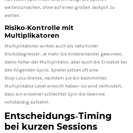
weiterzumachen, ohne auf einen großen Jackpot zu
warten.
Risiko‑Kontrolle mit
Multiplikatoren
Multiplikatoren wirken auch als natürlicher
Risikobegrenzer: Je mehr Sie hintereinander gewinnen,
desto höher der Multiplikator, aber auch die Einsätze bei
den folgenden Spins. Spieler setzen oft eine
Stop‑Loss‑Grenze, nachdem sie ein bestimmtes
Multiplikator‑Level erreicht haben—so wird verhindert,
dass ein einzelner schlechter Spin die Gewinne
vollständig aufzehrt.
Entscheidungs‑Timing
bei kurzen Sessions