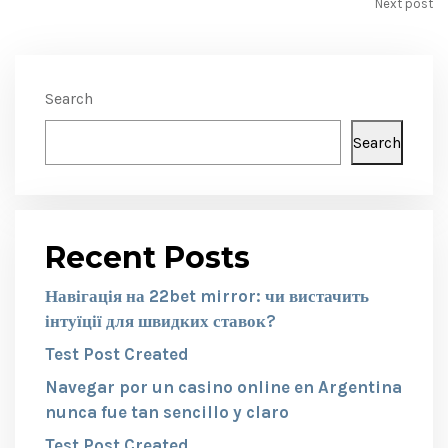
Next post
Search
Search
Recent Posts
Навігація на 22bet mirror: чи вистачить
інтуїції для швидких ставок?
Test Post Created
Navegar por un casino online en Argentina
nunca fue tan sencillo y claro
Test Post Created