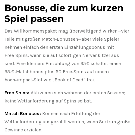
Bonusse, die zum kurzen
Spiel passen
Das Willkommenspaket mag überwältigend wirken—vier
Teile mit großen Match‑Bonussen—aber viele Spieler
nehmen einfach den ersten Einzahlungsbonus mit
Free‑Spins, wenn sie auf sofortigen Nervenkitzel aus
sind. Eine kleinere Einzahlung von 35 € schaltet einen
35‑€‑Matchbonus plus 50 Free‑Spins auf einem
hoch‑impact‑Slot wie „Book of Dead“ frei.
Free Spins:
Aktivieren sich während der ersten Session;
keine Wettanforderung auf Spins selbst.
Match Bonuses:
Können nach Erfüllung der
Wettanforderung ausgezahlt werden, wenn Sie früh große
Gewinne erzielen.