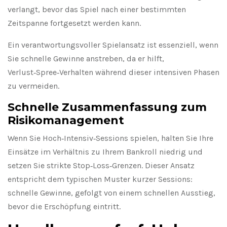
verlangt, bevor das Spiel nach einer bestimmten
Zeitspanne fortgesetzt werden kann.
Ein verantwortungsvoller Spielansatz ist essenziell, wenn
Sie schnelle Gewinne anstreben, da er hilft,
Verlust‑Spree‑Verhalten während dieser intensiven Phasen
zu vermeiden.
Schnelle Zusammenfassung zum
Risikomanagement
Wenn Sie Hoch‑Intensiv‑Sessions spielen, halten Sie Ihre
Einsätze im Verhältnis zu Ihrem Bankroll niedrig und
setzen Sie strikte Stop‑Loss‑Grenzen. Dieser Ansatz
entspricht dem typischen Muster kurzer Sessions:
schnelle Gewinne, gefolgt von einem schnellen Ausstieg,
bevor die Erschöpfung eintritt.