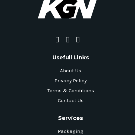
Usefull Links
About Us
Privacy Policy
Terms & Conditions
Contact Us
Services
Packaging