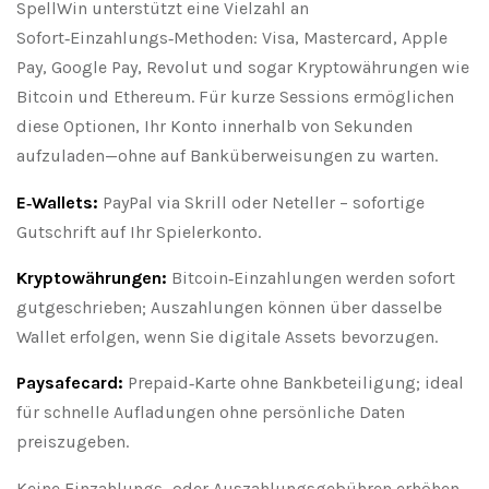
SpellWin unterstützt eine Vielzahl an
Sofort‑Einzahlungs‑Methoden: Visa, Mastercard, Apple
Pay, Google Pay, Revolut und sogar Kryptowährungen wie
Bitcoin und Ethereum. Für kurze Sessions ermöglichen
diese Optionen, Ihr Konto innerhalb von Sekunden
aufzuladen—ohne auf Banküberweisungen zu warten.
E‑Wallets:
PayPal via Skrill oder Neteller – sofortige
Gutschrift auf Ihr Spielerkonto.
Kryptowährungen:
Bitcoin‑Einzahlungen werden sofort
gutgeschrieben; Auszahlungen können über dasselbe
Wallet erfolgen, wenn Sie digitale Assets bevorzugen.
Paysafecard:
Prepaid‑Karte ohne Bankbeteiligung; ideal
für schnelle Aufladungen ohne persönliche Daten
preiszugeben.
Keine Einzahlungs‑ oder Auszahlungsgebühren erhöhen