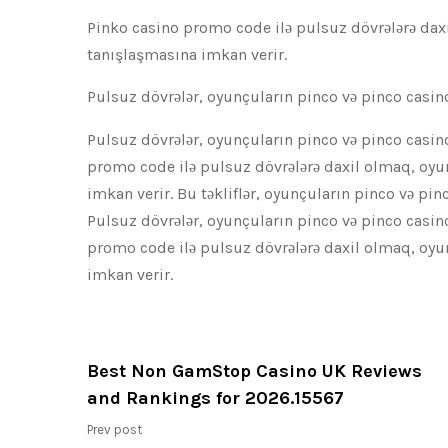
Pinko casino promo code ilə pulsuz dövrələrə dax
tanışlaşmasına imkan verir.
Pulsuz dövrələr, oyunçuların pinco və pinco casin
Pulsuz dövrələr, oyunçuların pinco və pinco casin
promo code ilə pulsuz dövrələrə daxil olmaq, oyu
imkan verir. Bu təkliflər, oyunçuların pinco və pi
Pulsuz dövrələr, oyunçuların pinco və pinco casin
promo code ilə pulsuz dövrələrə daxil olmaq, oyu
imkan verir.
Best Non GamStop Casino UK Reviews
and Rankings for 2026.15567
Prev post