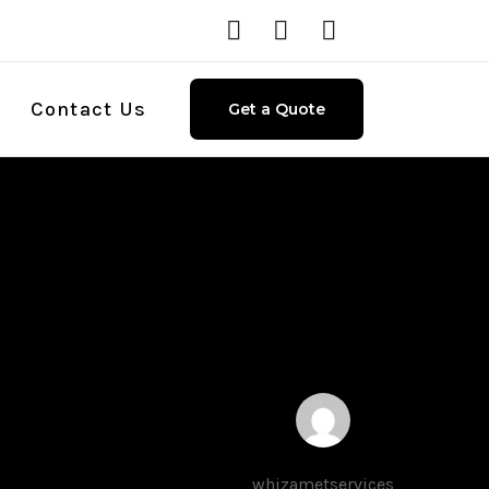
Contact Us
Get a Quote
whizametservices