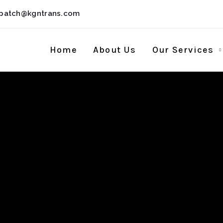
spatch@kgntrans.com
Home
About Us
Our Services
 Kazino 2026
r v