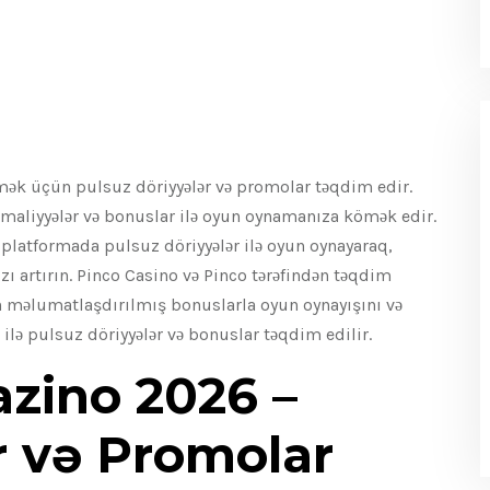
tmək üçün pulsuz döriyyələr və promolar təqdim edir.
maliyyələr və bonuslar ilə oyun oynamanıza kömək edir.
platformada pulsuz döriyyələr ilə oyun oynayaraq,
 artırın. Pinco Casino və Pinco tərəfindən təqdim
n məlumatlaşdırılmış bonuslarla oyun oynayışını və
ilə pulsuz döriyyələr və bonuslar təqdim edilir.
azino 2026 –
r və Promolar