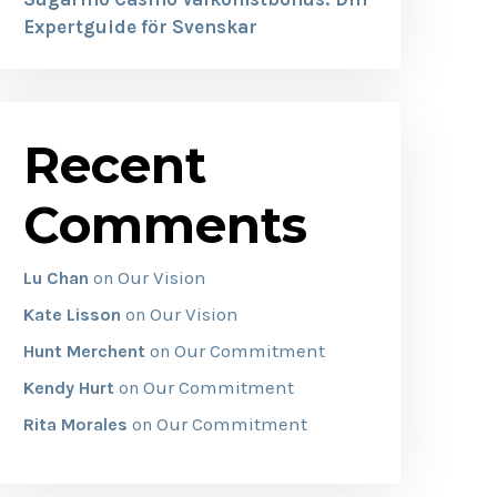
Expertguide för Svenskar
Recent
Comments
Our Vision
Lu Chan
on
Our Vision
Kate Lisson
on
Our Commitment
Hunt Merchent
on
Our Commitment
Kendy Hurt
on
Our Commitment
Rita Morales
on