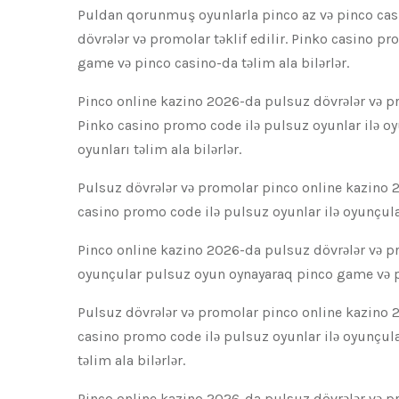
Puldan qorunmuş oyunlarla pinco az və pinco cas
dövrələr və promolar təklif edilir. Pinko casino 
game və pinco casino-da təlim ala bilərlər.
Pinco online kazino 2026-da pulsuz dövrələr və pr
Pinko casino promo code ilə pulsuz oyunlar ilə o
oyunları təlim ala bilərlər.
Pulsuz dövrələr və promolar pinco online kazino 
casino promo code ilə pulsuz oyunlar ilə oyunçula
Pinco online kazino 2026-da pulsuz dövrələr və pr
oyunçular pulsuz oyun oynayaraq pinco game və pin
Pulsuz dövrələr və promolar pinco online kazino 
casino promo code ilə pulsuz oyunlar ilə oyunçula
təlim ala bilərlər.
Pinco online kazino 2026-da pulsuz dövrələr və pr