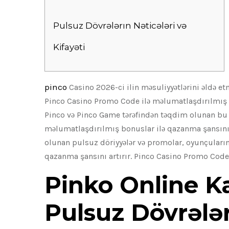
Pulsuz Dövrələrın Nəticələri və
Kifayəti
pinco
Casino 2026-ci ilin məsuliyyətlərini əldə e
Pinco Casino Promo Code ilə məlumatlaşdırılmış 
Pinco və Pinco Game tərəfindən təqdim olunan bu 
məlumatlaşdırılmış bonuslar ilə qazanma şansınızı
olunan pulsuz döriyyələr və promolar, oyunçuları
qazanma şansını artırır. Pinco Casino Promo Code 
Pinko Online K
Pulsuz Dövrələ