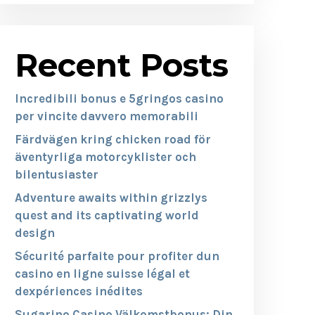
Recent Posts
Incredibili bonus e 5gringos casino
per vincite davvero memorabili
Färdvägen kring chicken road för
äventyrliga motorcyklister och
bilentusiaster
Adventure awaits within grizzlys
quest and its captivating world
design
Sécurité parfaite pour profiter dun
casino en ligne suisse légal et
dexpériences inédites
Sugarino Casino Välkomstbonus: Din