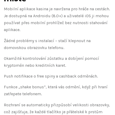
Mobilní aplikace kasina je navržena pro hráče na cestách.
Je dostupná na Androidu (8.0+) a uživatelé iOS ji mohou
používat přes mobilní prohlížeč bez nutnosti stahování
aplikace.
Žádné problémy s instalací – stačí klepnout na
domovskou obrazovku telefonu.
Okamžité kontrolování zůstatku a dobíjení pomocí
kryptoměn nebo kreditních karet.
Push notifikace o free spiny a cashback odměnách.
Funkce „shake bonus“, která vás odmění, když při hraní
zatřepete telefonem.
Rozhraní se automaticky přizpůsobí velikosti obrazovky,
což zajišťuje, že každé tlačítko je přátelské k prstům