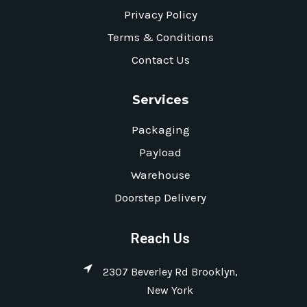
Privacy Policy
Terms & Conditions
Contact Us
Services
Packaging
Payload
Warehouse
Doorstep Delivery
Reach Us
2307 Beverley Rd Brooklyn,
New York