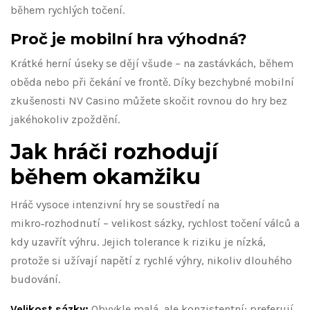
během rychlých točení.
Proč je mobilní hra výhodná?
Krátké herní úseky se dějí všude – na zastávkách, během
oběda nebo při čekání ve frontě. Díky bezchybné mobilní
zkušenosti NV Casino můžete skočit rovnou do hry bez
jakéhokoliv zpoždění.
Jak hráči rozhodují
během okamžiku
Hráč vysoce intenzivní hry se soustředí na
mikro‑rozhodnutí – velikost sázky, rychlost točení válců a
kdy uzavřít výhru. Jejich tolerance k riziku je nízká,
protože si užívají napětí z rychlé výhry, nikoliv dlouhého
budování.
Velikost sázky:
Obvykle malá, ale konzistentní; preferují