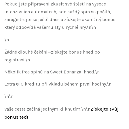
Pokud jste připraveni zkusit své štěstí na vysoce
intenzivních automatech, kde každý spin se počítá,
zaregistrujte se ještě dnes a získejte okamžitý bonus,
který odpovídá vašemu stylu rychlé hry.\n\n
\n
Žádné dlouhé čekání—získejte bonus hned po
registraci.\n
Několik free spinů na Sweet Bonanza ihned.\n
Extra €10 kreditu při vkladu během první hodiny.\n
\n\n
Získejte svůj
Vaše cesta začíná jediným kliknutím.\n\n
bonus teď!