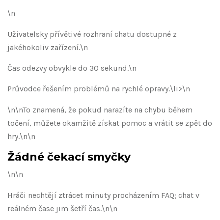
\n
Uživatelsky přívětivé rozhraní chatu dostupné z
jakéhokoliv zařízení.\n
Čas odezvy obvykle do 30 sekund.\n
Průvodce řešením problémů na rychlé opravy.\li>\n
\n\nTo znamená, že pokud narazíte na chybu během
točení, můžete okamžitě získat pomoc a vrátit se zpět do
hry.\n\n
Žádné čekací smyčky
\n\n
Hráči nechtějí ztrácet minuty procházením FAQ; chat v
reálném čase jim šetří čas.\n\n