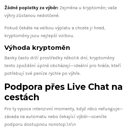
Žádné poplatky za výběr:
Zejména u kryptoměn; vaše
výhry zůstanou nedotčené.
Pokud čekáte na velkou výplatu a chcete ji hned,
kryptoměny jsou nejlepší volbou.
Výhoda kryptoměn
Banky často drží prostředky několik dní; kryptoměny
tento zpoždění úplně obcházejí—ideální pro hráče, kteří
potřebují své peníze rychle po výhře.
Podpora přes Live Chat na
cestách
Pro ty vysoce intenzivní momenty, když něco nefunguje—
závada na automatu nebo čekající výběr—oceníte
podporu dostupnou nonstop.\n\n