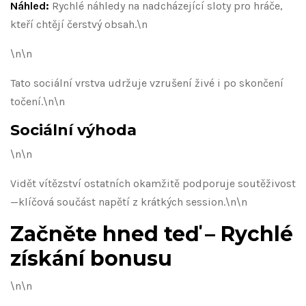
Náhled:
Rychlé náhledy na nadcházející sloty pro hráče,
kteří chtějí čerstvý obsah.\n
\n\n
Tato sociální vrstva udržuje vzrušení živé i po skončení
točení.\n\n
Sociální výhoda
\n\n
Vidět vítězství ostatních okamžitě podporuje soutěživost
—klíčová součást napětí z krátkých session.\n\n
Začněte hned teď – Rychlé
získání bonusu
\n\n