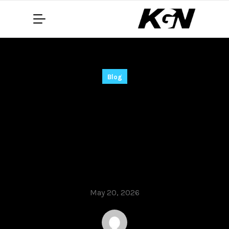
Blog
Recenze NV Casino:
Rychlé výhry &
Vysoce intenzivní
hraní na cestách
May 20, 2026