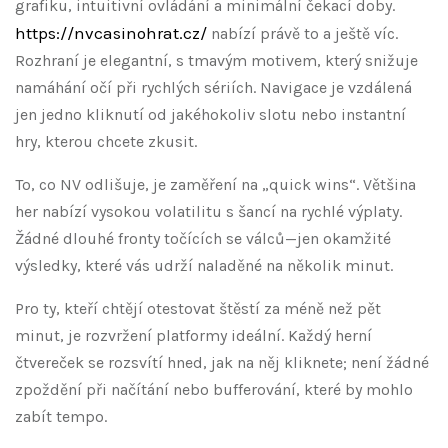
grafiku, intuitivní ovládání a minimální čekací doby.
https://nvcasinohrat.cz/
nabízí právě to a ještě víc.
Rozhraní je elegantní, s tmavým motivem, který snižuje
namáhání očí při rychlých sériích. Navigace je vzdálená
jen jedno kliknutí od jakéhokoliv slotu nebo instantní
hry, kterou chcete zkusit.
To, co NV odlišuje, je zaměření na „quick wins“. Většina
her nabízí vysokou volatilitu s šancí na rychlé výplaty.
Žádné dlouhé fronty točících se válců—jen okamžité
výsledky, které vás udrží naladěné na několik minut.
Pro ty, kteří chtějí otestovat štěstí za méně než pět
minut, je rozvržení platformy ideální. Každý herní
čtvereček se rozsvítí hned, jak na něj kliknete; není žádné
zpoždění při načítání nebo bufferování, které by mohlo
zabít tempo.