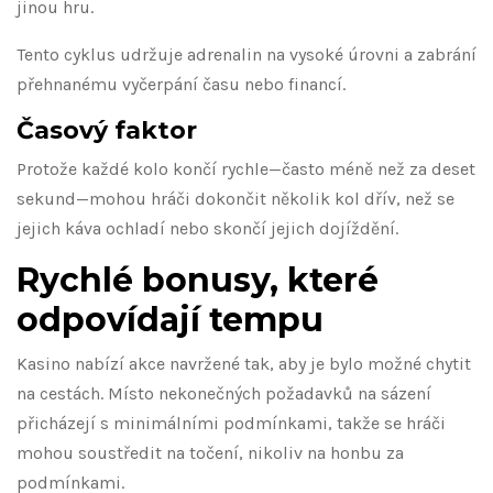
jinou hru.
Tento cyklus udržuje adrenalin na vysoké úrovni a zabrání
přehnanému vyčerpání času nebo financí.
Časový faktor
Protože každé kolo končí rychle—často méně než za deset
sekund—mohou hráči dokončit několik kol dřív, než se
jejich káva ochladí nebo skončí jejich dojíždění.
Rychlé bonusy, které
odpovídají tempu
Kasino nabízí akce navržené tak, aby je bylo možné chytit
na cestách. Místo nekonečných požadavků na sázení
přicházejí s minimálními podmínkami, takže se hráči
mohou soustředit na točení, nikoliv na honbu za
podmínkami.