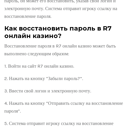
пароль, он может его восстановить, указав свой логин и
электронную почту. Система отправит игроку ссылку на
восстановление пароля.
Как восстановить пароль в R7
онлайн казино?
Восстановление пароля в R7 онлайн казино может быть
выполнено следующим образом:
1. Войти на сайт R7 онлайн казино.
2. Нажать на кнопку “Забыли пароль?”.
3. Ввести свой логин и электронную почту.
4. Нажать на кнопку “Отправить ссылку на восстановление
пароля”.
5. Система отправит игроку ссылку на восстановление