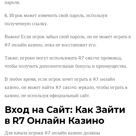
пароля.
6. Игрок может изменить свой пароль, используя
полученную ссылку.
Важно! Если игрок забыл свой пароль, он не может играть в
R7 онлайн казино, пока не восстановит его.
Также, игроки могут использовать R7 casino промокод,
чтобы получить дополнительные бонусы и преимущества.
В любое время, если игрок хочет играть в R7 онлайн
казино, он может найти R7 casino зеркало, чтобы играть в
казино, не используя официальный сайт.
Вход на Сайт: Как Зайти
в R7 Онлайн Казино
Для начала игроки R7 онлайн казино должны