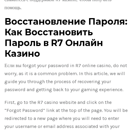
помощь.
Восстановление Пароля:
Как Восстановить
Пароль в R7 Онлайн
Казино
Если вы forgot your password in R7 online casino, do not
worry, as it is a common problem. In this article, we will
guide you through the process of recovering your
password and getting back to your gaming experience.
First, go to the R7 casino website and click on the
“Forgot Password” link at the top of the page. You will be
redirected to a new page where you will need to enter
your username or email address associated with your