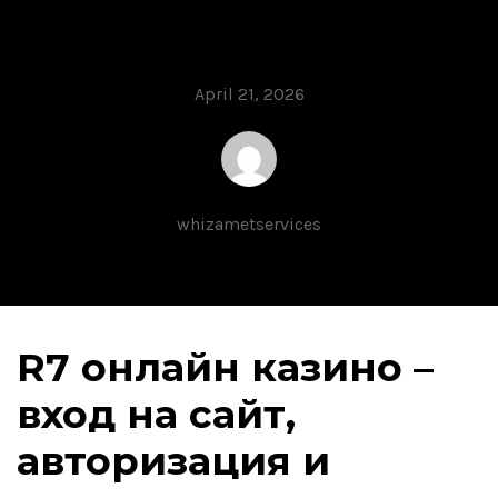
пароля.5469
April 21, 2026
whizametservices
R7 онлайн казино –
вход на сайт,
авторизация и