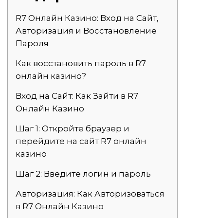
R7 Онлайн Казино: Вход на Сайт,
Авторизация и Восстановление
Пароля
Как восстановить пароль в R7
онлайн казино?
Вход на Сайт: Как Зайти в R7
Онлайн Казино
Шаг 1: Откройте браузер и
перейдите на сайт R7 онлайн
казино
Шаг 2: Введите логин и пароль
Авторизация: Как Авторизоваться
в R7 Онлайн Казино