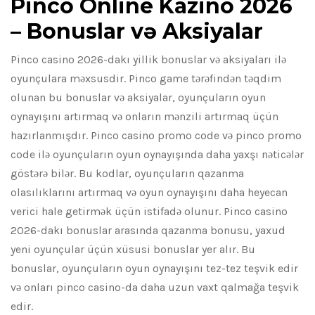
Pinco Online Kazino 2026
– Bonuslar və Aksiyalar
Pinco casino 2026-dakı yillik bonuslar və aksiyaları ilə
oyunçulara məxsusdir. Pinco game tərəfindən təqdim
olunan bu bonuslar və aksiyalar, oyunçuların oyun
oynayışını artırmaq və onların mənzili artırmaq üçün
hazırlanmışdır. Pinco casino promo code və pinco promo
code ilə oyunçuların oyun oynayışında daha yaxşı nəticələr
göstərə bilər. Bu kodlar, oyunçuların qazanma
olasılıklarını artırmaq və oyun oynayışını daha heyecan
verici hale getirmək üçün istifadə olunur. Pinco casino
2026-dakı bonuslar arasında qazanma bonusu, yaxud
yeni oyunçular üçün xüsusi bonuslar yer alır. Bu
bonuslar, oyunçuların oyun oynayışını tez-tez teşvik edir
və onları pinco casino-da daha uzun vaxt qalmağa teşvik
edir.