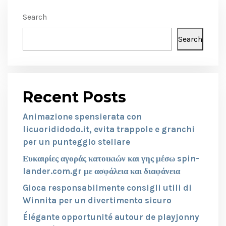
Search
Search
Recent Posts
Animazione spensierata con
licuorididodo.it, evita trappole e granchi
per un punteggio stellare
Ευκαιρίες αγοράς κατοικιών και γης μέσω spin-
lander.com.gr με ασφάλεια και διαφάνεια
Gioca responsabilmente consigli utili di
Winnita per un divertimento sicuro
Élégante opportunité autour de playjonny