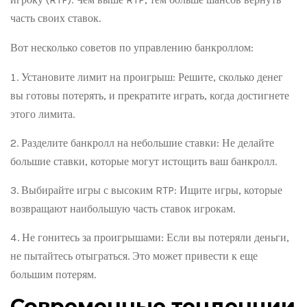
часть своих ставок.
Вот несколько советов по управлению банкроллом:
Установите лимит на проигрыш: Решите, сколько денег
вы готовы потерять, и прекратите играть, когда достигнете
этого лимита.
Разделите банкролл на небольшие ставки: Не делайте
большие ставки, которые могут истощить ваш банкролл.
Выбирайте игры с высоким RTP: Ищите игры, которые
возвращают наибольшую часть ставок игрокам.
Не гонитесь за проигрышами: Если вы потеряли деньги,
не пытайтесь отыграться. Это может привести к еще
большим потерям.
Современные тенденции