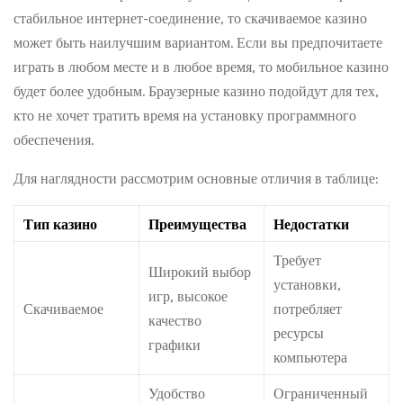
стабильное интернет-соединение, то скачиваемое казино
может быть наилучшим вариантом. Если вы предпочитаете
играть в любом месте и в любое время, то мобильное казино
будет более удобным. Браузерные казино подойдут для тех,
кто не хочет тратить время на установку программного
обеспечения.
Для наглядности рассмотрим основные отличия в таблице:
Тип казино
Преимущества
Недостатки
Требует
Широкий выбор
установки,
игр, высокое
Скачиваемое
потребляет
качество
ресурсы
графики
компьютера
Удобство
Ограниченный