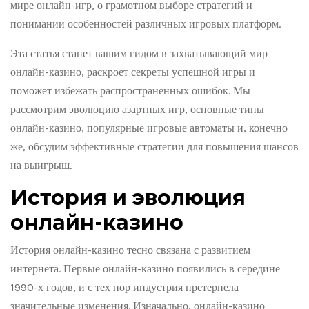
мире онлайн-игр, о грамотном выборе стратегий и
понимании особенностей различных игровых платформ.
Эта статья станет вашим гидом в захватывающий мир
онлайн-казино, раскроет секреты успешной игры и
поможет избежать распространенных ошибок. Мы
рассмотрим эволюцию азартных игр, основные типы
онлайн-казино, популярные игровые автоматы и, конечно
же, обсудим эффективные стратегии для повышения шансов
на выигрыш.
История и эволюция
онлайн-казино
История онлайн-казино тесно связана с развитием
интернета. Первые онлайн-казино появились в середине
1990-х годов, и с тех пор индустрия претерпела
значительные изменения. Изначально, онлайн-казино