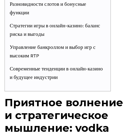
Разновидности слотов и бонусные
функции
Стратегии игры в онлайн-казино: баланс
риска и выгоды
Управление банкроллом и выбор игр с
высоким RTP
Современные тенденции в онлайн-казино
и будущее индустрии
Приятное волнение
и стратегическое
мышление: vodka