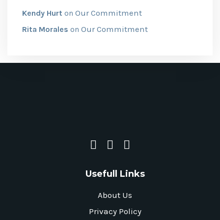
Our Commitment
Kendy Hurt
on
Our Commitment
Rita Morales
on
Usefull Links
About Us
Privacy Policy