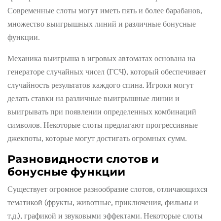
Современные слоты могут иметь пять и более барабанов,
множество выигрышных линий и различные бонусные
функции.
Механика выигрыша в игровых автоматах основана на
генераторе случайных чисел (ГСЧ), который обеспечивает
случайность результатов каждого спина. Игроки могут
делать ставки на различные выигрышные линии и
выигрывать при появлении определенных комбинаций
символов. Некоторые слоты предлагают прогрессивные
джекпоты, которые могут достигать огромных сумм.
Разновидности слотов и
бонусные функции
Существует огромное разнообразие слотов, отличающихся
тематикой (фрукты, животные, приключения, фильмы и
т.д.), графикой и звуковыми эффектами. Некоторые слоты