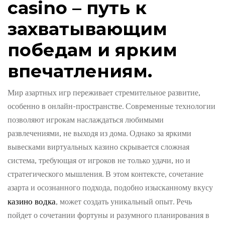
casino – путь к
захватывающим
победам и ярким
впечатлениям.
Мир азартных игр переживает стремительное развитие,
особенно в онлайн-пространстве. Современные технологии
позволяют игрокам наслаждаться любимыми
развлечениями, не выходя из дома. Однако за яркими
вывесками виртуальных казино скрывается сложная
система, требующая от игроков не только удачи, но и
стратегического мышления. В этом контексте, сочетание
азарта и осознанного подхода, подобно изысканному вкусу
казино водка
, может создать уникальный опыт. Речь
пойдет о сочетании фортуны и разумного планирования в