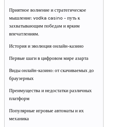
Приятное волнение и стратегическое
мышление: vodka casino – путь к
захватывающим победам и ярким
впечатлениям.
История и эволюция онлайн-казино
Первые шаги в цифровом мире азарта
Виды онлайн-казино: от скачиваемых до
браузерных
Преимущества и недостатки различных
платформ
Популярные игровые автоматы и их
механика