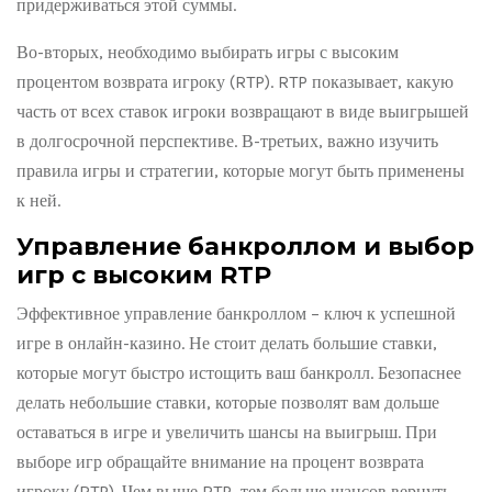
придерживаться этой суммы.
Во-вторых, необходимо выбирать игры с высоким
процентом возврата игроку (RTP). RTP показывает, какую
часть от всех ставок игроки возвращают в виде выигрышей
в долгосрочной перспективе. В-третьих, важно изучить
правила игры и стратегии, которые могут быть применены
к ней.
Управление банкроллом и выбор
игр с высоким RTP
Эффективное управление банкроллом – ключ к успешной
игре в онлайн-казино. Не стоит делать большие ставки,
которые могут быстро истощить ваш банкролл. Безопаснее
делать небольшие ставки, которые позволят вам дольше
оставаться в игре и увеличить шансы на выигрыш. При
выборе игр обращайте внимание на процент возврата
игроку (RTP). Чем выше RTP, тем больше шансов вернуть