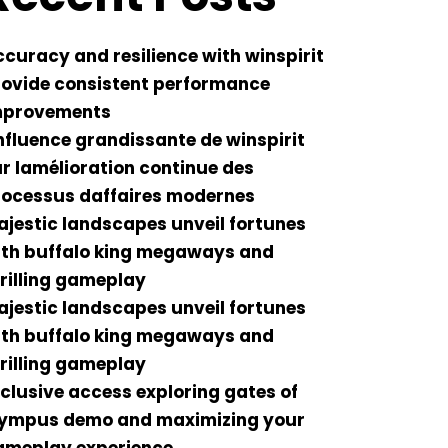
curacy and resilience with winspirit
rovide consistent performance
mprovements
nfluence grandissante de winspirit
r lamélioration continue des
rocessus daffaires modernes
jestic landscapes unveil fortunes
ith buffalo king megaways and
rilling gameplay
jestic landscapes unveil fortunes
ith buffalo king megaways and
rilling gameplay
clusive access exploring gates of
lympus demo and maximizing your