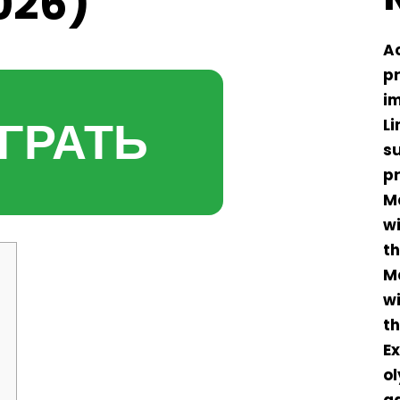
026)
Ac
p
i
ИГРАТЬ
Li
su
p
Ma
w
th
Ma
w
th
Ex
o