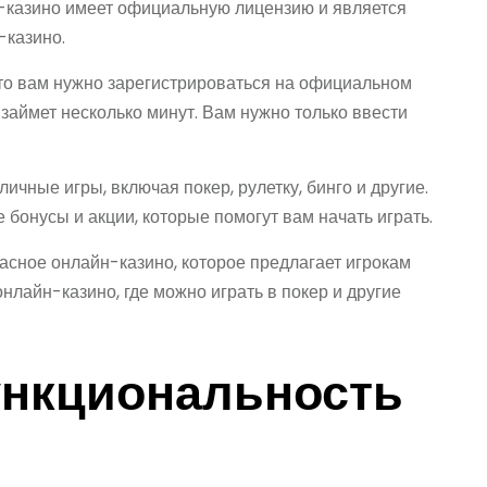
н-казино имеет официальную лицензию и является
-казино.
 то вам нужно зарегистрироваться на официальном
 займет несколько минут. Вам нужно только ввести
ичные игры, включая покер, рулетку, бинго и другие.
бонусы и акции, которые помогут вам начать играть.
асное онлайн-казино, которое предлагает игрокам
онлайн-казино, где можно играть в покер и другие
ункциональность