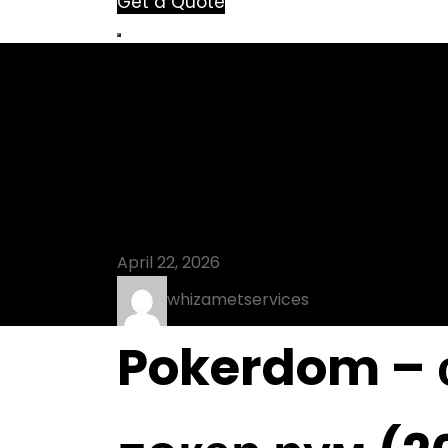
Get a Quote
Blog
Pokerdom – о
2026.3405 (2
April 22, 2026
whizametservices
Pokerdom – 