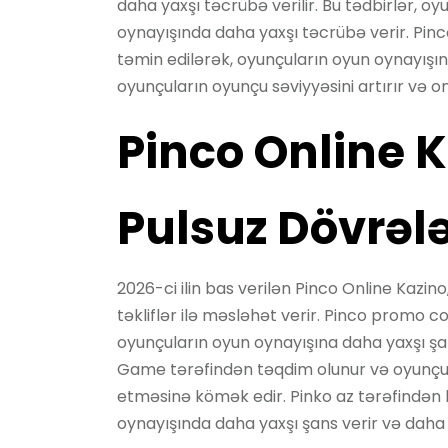
daha yaxşı təcrübə verilir. Bu tədbirlər, oy
oynayışında daha yaxşı təcrübə verir. Pin
təmin edilərək, oyunçuların oyun oynayışınd
oyunçuların oyunçu səviyyəsini artırır və o
Pinco Online 
Pulsuz Dövrəl
2026-ci ilin bas verilən Pinco Online Kazino
təkliflər ilə məsləhət verir. Pinco promo c
oyunçuların oyun oynayışına daha yaxşı şan
Game tərəfindən təqdim olunur və oyunçul
etməsinə kömək edir. Pinko az tərəfindən
oynayışında daha yaxşı şans verir və daha