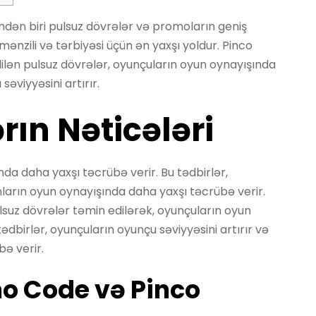
indən biri pulsuz dövrələr və promoların geniş
 mənzili və tərbiyəsi üçün ən yaxşı yoldur. Pinco
lən pulsuz dövrələr, oyunçuların oyun oynayışında
əviyyəsini artırır.
rın Nəticələri
da daha yaxşı təcrübə verir. Bu tədbirlər,
nların oyun oynayışında daha yaxşı təcrübə verir.
suz dövrələr təmin edilərək, oyunçuların oyun
ədbirlər, oyunçuların oyunçu səviyyəsini artırır və
ə verir.
o Code və Pinco