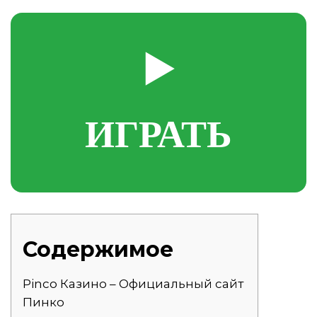
▶️
ИГРАТЬ
Содержимое
Pinco Казино – Официальный сайт
Пинко