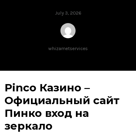
July 3, 2026
whizametservices
Pinco Казино –
Официальный сайт
Пинко вход на
зеркало