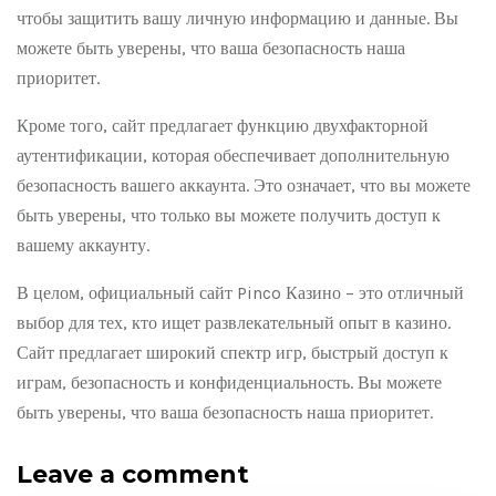
чтобы защитить вашу личную информацию и данные. Вы
можете быть уверены, что ваша безопасность наша
приоритет.
Кроме того, сайт предлагает функцию двухфакторной
аутентификации, которая обеспечивает дополнительную
безопасность вашего аккаунта. Это означает, что вы можете
быть уверены, что только вы можете получить доступ к
вашему аккаунту.
В целом, официальный сайт Pinco Казино – это отличный
выбор для тех, кто ищет развлекательный опыт в казино.
Сайт предлагает широкий спектр игр, быстрый доступ к
играм, безопасность и конфиденциальность. Вы можете
быть уверены, что ваша безопасность наша приоритет.
Leave a comment