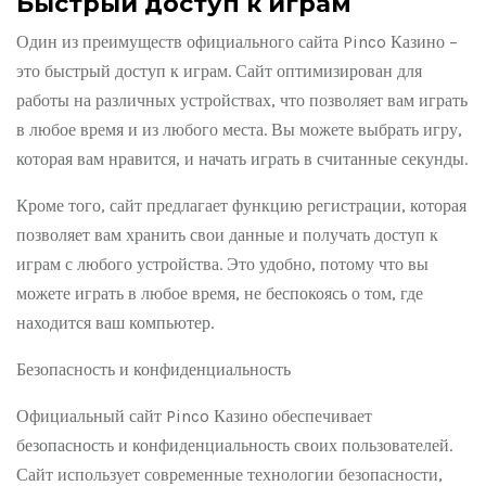
Быстрый доступ к играм
Один из преимуществ официального сайта Pinco Казино –
это быстрый доступ к играм. Сайт оптимизирован для
работы на различных устройствах, что позволяет вам играть
в любое время и из любого места. Вы можете выбрать игру,
которая вам нравится, и начать играть в считанные секунды.
Кроме того, сайт предлагает функцию регистрации, которая
позволяет вам хранить свои данные и получать доступ к
играм с любого устройства. Это удобно, потому что вы
можете играть в любое время, не беспокоясь о том, где
находится ваш компьютер.
Безопасность и конфиденциальность
Официальный сайт Pinco Казино обеспечивает
безопасность и конфиденциальность своих пользователей.
Сайт использует современные технологии безопасности,