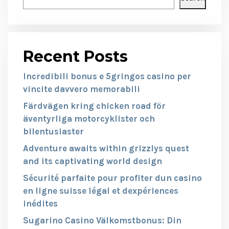
Recent Posts
Incredibili bonus e 5gringos casino per
vincite davvero memorabili
Färdvägen kring chicken road för
äventyrliga motorcyklister och
bilentusiaster
Adventure awaits within grizzlys quest
and its captivating world design
Sécurité parfaite pour profiter dun casino
en ligne suisse légal et dexpériences
inédites
Sugarino Casino Välkomstbonus: Din