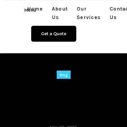
Home
About
Our
Conta
Menu
Us
Services
Us
Get a Quote
Blog
Pin Up Casino
Onlayn
Azrbaycan.6597 (2)