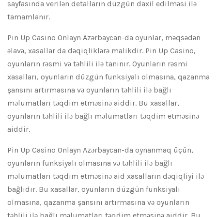
sayfasında verilən detalların düzgün daxil edilməsi ilə
tamamlanır.
Pin Up Casino Onlayn Azərbaycan-da oyunlar, məqsədən
əlavə, xasallar da dəqiqliklərə malikdir. Pin Up Casino,
oyunların rəsmi və təhlili ilə tanınır. Oyunların rəsmi
xasalları, oyunların düzgün funksiyalı olmasına, qazanma
şansını artırmasına və oyunların təhlili ilə bağlı
məlumatları təqdim etməsinə aiddir. Bu xasallar,
oyunların təhlili ilə bağlı məlumatları təqdim etməsinə
aiddir.
Pin Up Casino Onlayn Azərbaycan-da oynanmaq üçün,
oyunların funksiyalı olmasına və təhlili ilə bağlı
məlumatları təqdim etməsinə aid xasalların dəqiqliyi ilə
bağlıdır. Bu xasallar, oyunların düzgün funksiyalı
olmasına, qazanma şansını artırmasına və oyunların
təhlili ilə bağlı məlumatları təqdim etməsinə aiddir. Bu