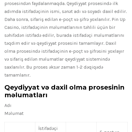
prosesindən faydalanmaqda. Qeydiyyat prosesində ilk
adımda istifadəçinin ismi, sənət adı və soyadı daxil edilir.
Daha sonra, sifariş edilən e-poçt və şifrə yoxlanılır. Pin Up
Casino, istifadəçinin məlumatlarının təhlili üçün bir
səhifədən istifadə edilir, burada istifadəçi məlumatlarını
təqdim edir və qeydiyyat prosesini tamamlayır. Daxil
olma prosesində istifadəçinin e-poçt və şifrəsini yoxlayır
və sifariş edilən məlumatlar qeydiyyat sistemində
saxlanılır. Bu proses əksər zaman 1-2 dəqiqədə
tamamlanır.
Qeydiyyat və daxil olma prosesinin
məlumatları
Adı
Məlumat
İstifadəçi