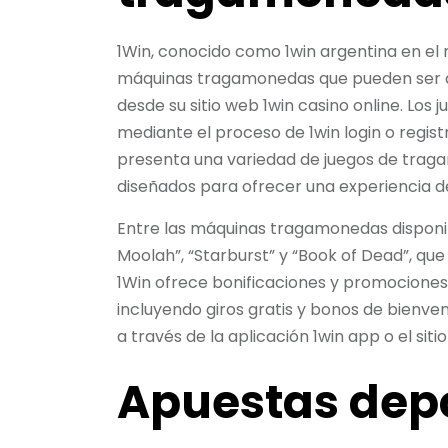
1Win, conocido como 1win argentina en el
máquinas tragamonedas que pueden ser dis
desde su sitio web 1win casino online. Los
mediante el proceso de 1win login o regis
presenta una variedad de juegos de traga
diseñados para ofrecer una experiencia d
Entre las máquinas tragamonedas disponi
Moolah”, “Starburst” y “Book of Dead”, qu
1Win ofrece bonificaciones y promociones
incluyendo giros gratis y bonos de bienve
a través de la aplicación 1win app o el siti
Apuestas depo