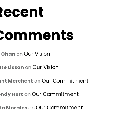
Recent
Comments
Our Vision
u Chan
on
Our Vision
te Lisson
on
Our Commitment
unt Merchent
on
Our Commitment
ndy Hurt
on
Our Commitment
ta Morales
on