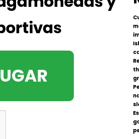
ragamonedas y
Cu
portivas
mo
im
Is
ca
Re
 JUGAR
t
g
Pe
na
sl
Es
g
p