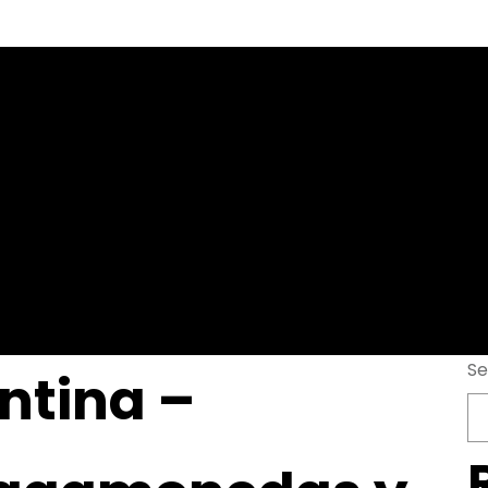
entina mquinas 
eportivas.5033
Se
ntina –