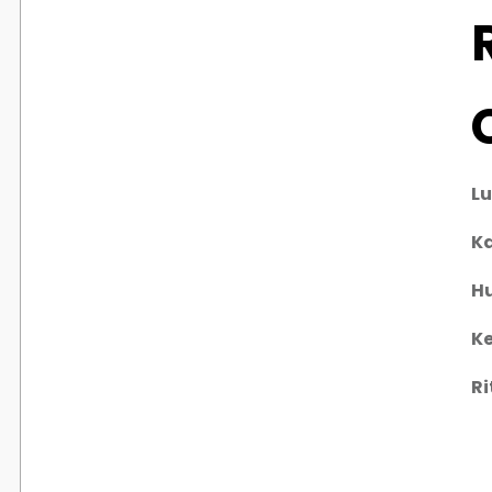
L
Ka
H
Ke
Ri