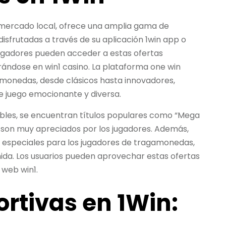
 mercado local, ofrece una amplia gama de
frutadas a través de su aplicación 1win app o
 jugadores pueden acceder a estas ofertas
trándose en win1 casino. La plataforma one win
monedas, desde clásicos hasta innovadores,
e juego emocionante y diversa.
bles, se encuentran títulos populares como “Mega
e son muy apreciados por los jugadores. Además,
 especiales para los jugadores de tragamonedas,
nida. Los usuarios pueden aprovechar estas ofertas
o web win1.
rtivas en 1Win: