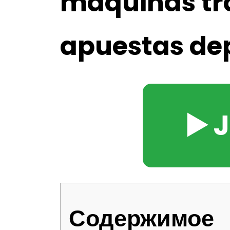
máquinas t
apuestas de
▶️
Содержимое