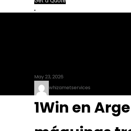
Get a Quote
Blog
1Win en Arg
y apuestas d
May 23, 2026
whizametservices
1Win en Arge