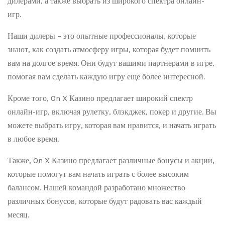
дилерами, а также выбрать из широкого спектра онлайн-
игр.
Наши дилеры – это опытные профессионалы, которые
знают, как создать атмосферу игры, которая будет помнить
вам на долгое время. Они будут вашими партнерами в игре,
помогая вам сделать каждую игру еще более интересной.
Кроме того, On X Казино предлагает широкий спектр
онлайн-игр, включая рулетку, блэкджек, покер и другие. Вы
можете выбрать игру, которая вам нравится, и начать играть
в любое время.
Также, On X Казино предлагает различные бонусы и акции,
которые помогут вам начать играть с более высоким
балансом. Нашей командой разработано множество
различных бонусов, которые будут радовать вас каждый
месяц.