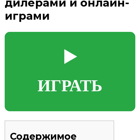
дилерами и онлайн-
играми
▶️
ИГРАТЬ
Содержимое