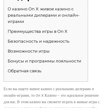
О казино On X: живое казино с
реальными дилерами и онлайн-
играми
Преимущества игры в On X
Безопасность и надежность
Возможности игры
Бонусы и программы лояльности
Обратная связь
Если вы ищете живое казино с реальными дилерами и
онлайн-играми, то On X Казино – это идеальное решение
для вас. В этом казино вы сможете играть в живые игры с