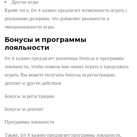
Другие игры
Кроме того, On X казино предлагает возможность играть с
реальными дилерами, что добавляет реальности и
эмоциональности игры.
Бонусы и программы
лояльности
On X казино предлагает различные бонусы и программы
лояльности, чтобы помочь вам начать играть и продолжать
играть. Вы можете получать бонусы за регистрацию,
депозит и другие действия.
Бонусы за регистрацию
Бонусы за депозит
Программы лояльности
Также, On X казино предлагает программы лояльности,