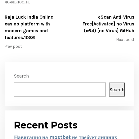
лояльности.
Raja Luck India Online
eScan Anti-Virus
casino platform with
Free[Activated] no Virus
modern games and
(x64) [no Virus] GitHub
features.1086
Next post
Prev post
Search
Search
Recent Posts
Навигация на mostbet не требует лишних