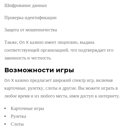
Шифрование данных
Проверка идентификации
Защита от мошенничества
Также, On X казино имеет лицензию, выдана
соответствующей организацией, что подтверждает его
законность и честность.
Возможности игры
On X казино предлагает широкий спектр игр, включая
карточные, рулетку, слоты и другие. Вы можете играть в
любое время и из любого места, имея доступ к интернету.
Карточные игры
Рулетка
Слоты