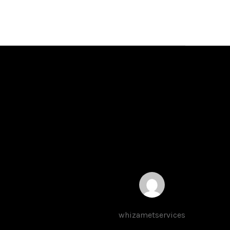
whizametservices