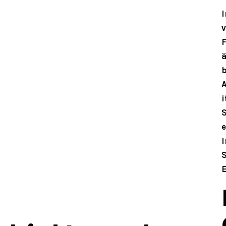
I
v
F
ä
b
A
i
S
e
i
E