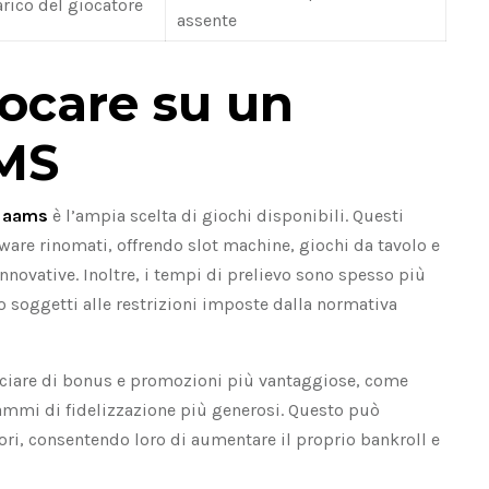
arico del giocatore
assente
iocare su un
MS
n aams
è l’ampia scelta di giochi disponibili. Questi
ware rinomati, offrendo slot machine, giochi da tavolo e
innovative. Inoltre, i tempi di prelievo sono spesso più
o soggetti alle restrizioni imposte dalla normativa
eficiare di bonus e promozioni più vantaggiose, come
rammi di fidelizzazione più generosi. Questo può
tori, consentendo loro di aumentare il proprio bankroll e