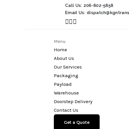
Call Us:
206-802-5858
Email Us:
dispatch@kgntran
Menu
Home
About Us
Our Services
Packaging
Payload
Warehouse
Doorstep Delivery
Contact Us
Get a Quote