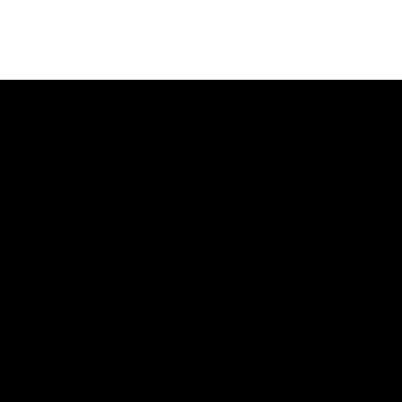
chi dAzzardo
ibili La Tua
va al