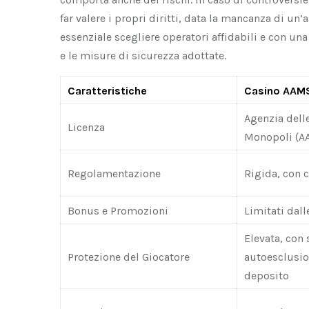
far valere i propri diritti, data la mancanza di un
essenziale scegliere operatori affidabili e con un
e le misure di sicurezza adottate.
Caratteristiche
Casino AAM
Agenzia dell
Licenza
Monopoli (A
Regolamentazione
Rigida, con c
Bonus e Promozioni
Limitati dal
Elevata, con 
Protezione del Giocatore
autoesclusion
deposito