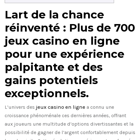
Lart de la chance
réinventé : Plus de 700
jeux casino en ligne
pour une expérience
palpitante et des
gains potentiels
exceptionnels.
jeux casino en ligne
L’univers des
a connu une
croissance phénoménale ces dernières années, offrant
aux joueurs une multitude d’options divertissantes et la
possibilité de gagner de l’argent confortablement depuis