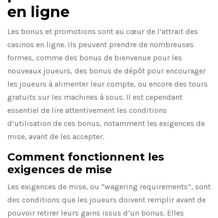
en ligne
Les bonus et promotions sont au cœur de l’attrait des
casinos en ligne. Ils peuvent prendre de nombreuses
formes, comme des bonus de bienvenue pour les
nouveaux joueurs, des bonus de dépôt pour encourager
les joueurs à alimenter leur compte, ou encore des tours
gratuits sur les machines à sous. Il est cependant
essentiel de lire attentivement les conditions
d’utilisation de ces bonus, notamment les exigences de
mise, avant de les accepter.
Comment fonctionnent les
exigences de mise
Les exigences de mise, ou “wagering requirements”, sont
des conditions que les joueurs doivent remplir avant de
pouvoir retirer leurs gains issus d’un bonus. Elles