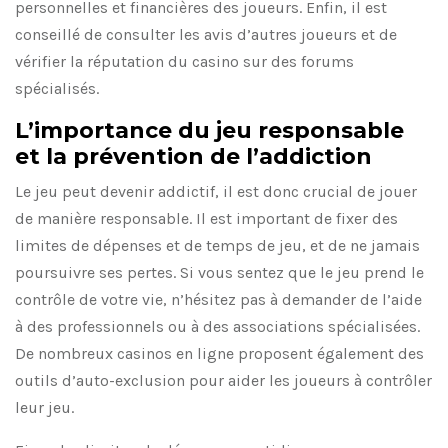
personnelles et financières des joueurs. Enfin, il est
conseillé de consulter les avis d’autres joueurs et de
vérifier la réputation du casino sur des forums
spécialisés.
L’importance du jeu responsable
et la prévention de l’addiction
Le jeu peut devenir addictif, il est donc crucial de jouer
de manière responsable. Il est important de fixer des
limites de dépenses et de temps de jeu, et de ne jamais
poursuivre ses pertes. Si vous sentez que le jeu prend le
contrôle de votre vie, n’hésitez pas à demander de l’aide
à des professionnels ou à des associations spécialisées.
De nombreux casinos en ligne proposent également des
outils d’auto-exclusion pour aider les joueurs à contrôler
leur jeu.