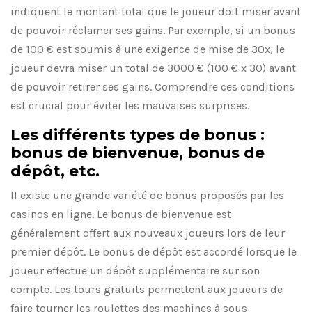
indiquent le montant total que le joueur doit miser avant
de pouvoir réclamer ses gains. Par exemple, si un bonus
de 100 € est soumis à une exigence de mise de 30x, le
joueur devra miser un total de 3000 € (100 € x 30) avant
de pouvoir retirer ses gains. Comprendre ces conditions
est crucial pour éviter les mauvaises surprises.
Les différents types de bonus :
bonus de bienvenue, bonus de
dépôt, etc.
Il existe une grande variété de bonus proposés par les
casinos en ligne. Le bonus de bienvenue est
généralement offert aux nouveaux joueurs lors de leur
premier dépôt. Le bonus de dépôt est accordé lorsque le
joueur effectue un dépôt supplémentaire sur son
compte. Les tours gratuits permettent aux joueurs de
faire tourner les roulettes des machines à sous