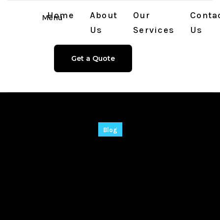
Home
About
Our
Conta
Menu
Us
Services
Us
Get a Quote
Blog
Lart de la chance
réinventé Plus de
700 jeux casino en
ligne pour une