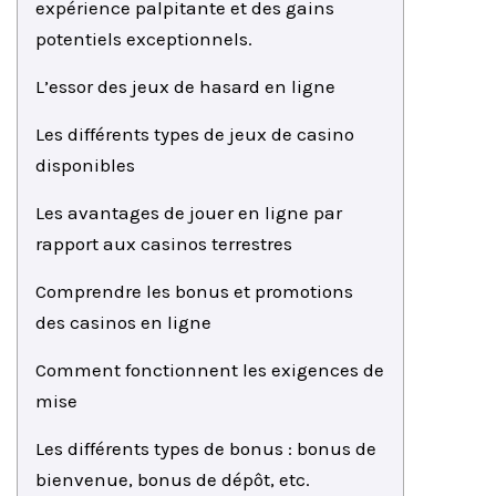
expérience palpitante et des gains
potentiels exceptionnels.
L’essor des jeux de hasard en ligne
Les différents types de jeux de casino
disponibles
Les avantages de jouer en ligne par
rapport aux casinos terrestres
Comprendre les bonus et promotions
des casinos en ligne
Comment fonctionnent les exigences de
mise
Les différents types de bonus : bonus de
bienvenue, bonus de dépôt, etc.