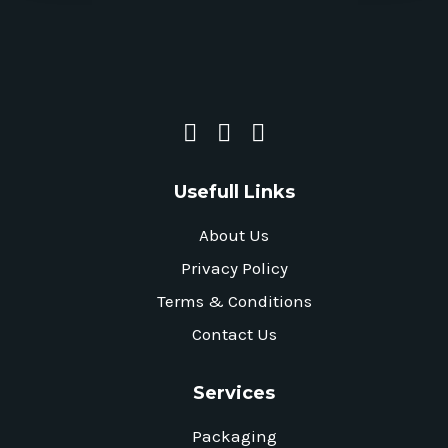
Usefull Links
About Us
Privacy Policy
Terms & Conditions
Contact Us
Services
Packaging