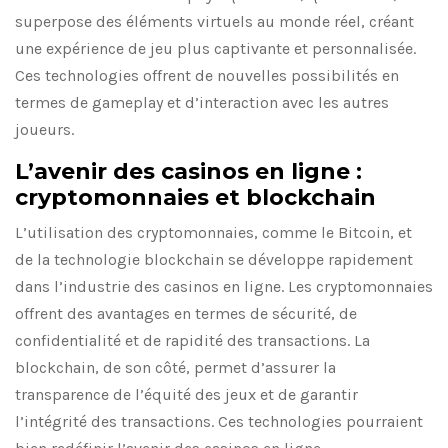
superpose des éléments virtuels au monde réel, créant
une expérience de jeu plus captivante et personnalisée.
Ces technologies offrent de nouvelles possibilités en
termes de gameplay et d’interaction avec les autres
joueurs.
L’avenir des casinos en ligne :
cryptomonnaies et blockchain
L’utilisation des cryptomonnaies, comme le Bitcoin, et
de la technologie blockchain se développe rapidement
dans l’industrie des casinos en ligne. Les cryptomonnaies
offrent des avantages en termes de sécurité, de
confidentialité et de rapidité des transactions. La
blockchain, de son côté, permet d’assurer la
transparence de l’équité des jeux et de garantir
l’intégrité des transactions. Ces technologies pourraient