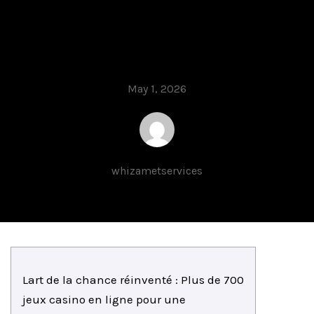
expérience
palpitante et des
May 1, 2026
whizametservices
Lart de la chance réinventé : Plus de 700
jeux casino en ligne pour une