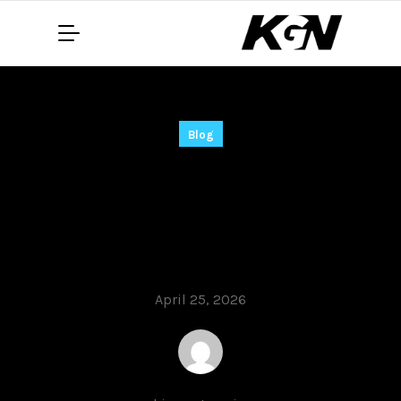
Blog
– Официальный
Сайт Vavada Casino
2026.4667
April 25, 2026