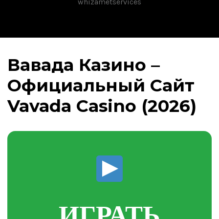
whizametservices
Вавада Казино –
Официальный Сайт
Vavada Casino (2026)
ИГРАТЬ