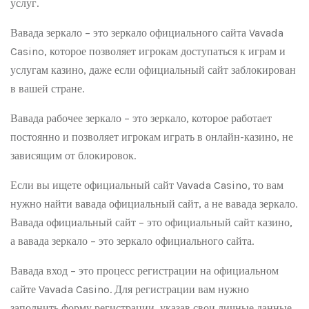
услуг.
Вавада зеркало – это зеркало официального сайта Vavada
Casino, которое позволяет игрокам доступаться к играм и
услугам казино, даже если официальный сайт заблокирован
в вашей стране.
Вавада рабочее зеркало – это зеркало, которое работает
постоянно и позволяет игрокам играть в онлайн-казино, не
зависящим от блокировок.
Если вы ищете официальный сайт Vavada Casino, то вам
нужно найти вавада официальный сайт, а не вавада зеркало.
Вавада официальный сайт – это официальный сайт казино,
а вавада зеркало – это зеркало официального сайта.
Вавада вход – это процесс регистрации на официальном
сайте Vavada Casino. Для регистрации вам нужно
заполнить форму регистрации, указав свои личные данные