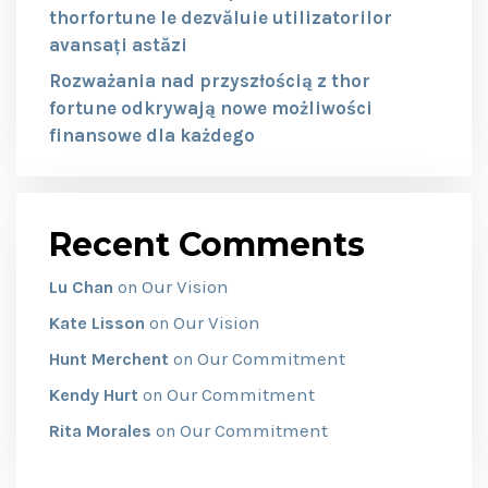
thorfortune le dezvăluie utilizatorilor
avansați astăzi
Rozważania nad przyszłością z thor
fortune odkrywają nowe możliwości
finansowe dla każdego
Recent Comments
Our Vision
Lu Chan
on
Our Vision
Kate Lisson
on
Our Commitment
Hunt Merchent
on
Our Commitment
Kendy Hurt
on
Our Commitment
Rita Morales
on