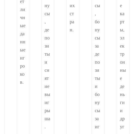
ет
ну
их
сы
е
ли
сы
ст
,
ка
чн
,
ра
бо
рт
ые
де
н.
ну
ы,
да
по
сы
эл
нн
зи
за
ек
ые
ты
де
тр
иг
и
по
он
ро
сн
зи
ны
ко
ят
ты
е
в.
ие
и
де
вы
бо
нь
иг
ну
ги
ры
сы
и
ша
за
др
.
иг
уг