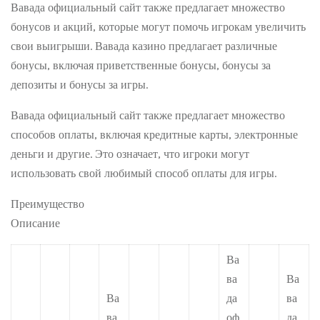
Вавада официальный сайт также предлагает множество
бонусов и акций, которые могут помочь игрокам увеличить
свои выигрыши. Вавада казино предлагает различные
бонусы, включая приветственные бонусы, бонусы за
депозиты и бонусы за игры.
Вавада официальный сайт также предлагает множество
способов оплаты, включая кредитные карты, электронные
деньги и другие. Это означает, что игроки могут
использовать свой любимый способ оплаты для игры.
Преимущество
Описание
Ва
ва
Ва
Ва
да
ва
ва
оф
да