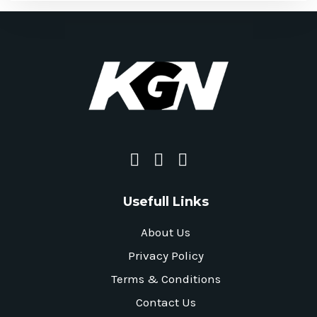
Usefull Links
About Us
Privacy Policy
Terms & Conditions
Contact Us