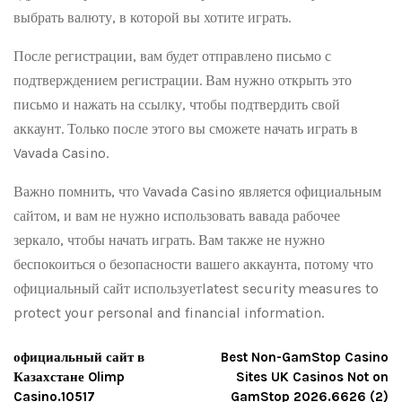
выбрать валюту, в которой вы хотите играть.
После регистрации, вам будет отправлено письмо с
подтверждением регистрации. Вам нужно открыть это
письмо и нажать на ссылку, чтобы подтвердить свой
аккаунт. Только после этого вы сможете начать играть в
Vavada Casino.
Важно помнить, что Vavada Casino является официальным
сайтом, и вам не нужно использовать вавада рабочее
зеркало, чтобы начать играть. Вам также не нужно
беспокоиться о безопасности вашего аккаунта, потому что
официальный сайт используетlatest security measures to
protect your personal and financial information.
официальный сайт в
Best Non-GamStop Casino
Казахстане Olimp
Sites UK Casinos Not on
Casino.10517
GamStop 2026.6626 (2)