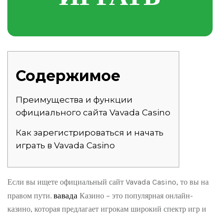
Содержимое
Преимущества и функции
официального сайта Vavada Casino
Как зарегистрироваться и начать
играть в Vavada Casino
Если вы ищете официальный сайт Vavada Casino, то вы на
вавада
правом пути.
Казино – это популярная онлайн-
казино, которая предлагает игрокам широкий спектр игр и