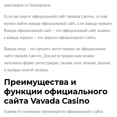
зависящим от блокировок.
Если вы ищете официальный сайт Vavada Casino, то вам
нужно найти вавада официальный сайт, а не вавада зеркало.
Вавада официальный сайт – это официальный сайт казино,
а вавада зеркало – это зеркало официального сайта.
Вавада вход – это процесс регистрации на официальном
сайте Vavada Casino. Для регистрации вам нужно
заполнить форму регистрации, указав свои личные данные
и выбрав способ оплаты.
Преимущества и
функции официального
сайта Vavada Casino
Одним из основных преимуществ официального сайта