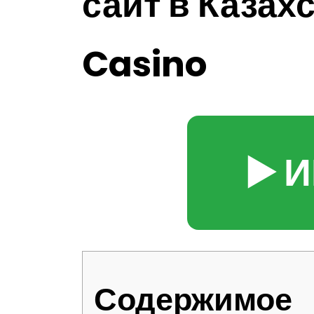
сайт в Казах
Casino
▶️ 
Содержимое