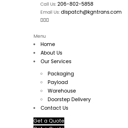
206-802-5858
Call Us:
dispatch@kgntrans.com
Email Us:
Menu
Home
About Us
Our Services
Packaging
Payload
Warehouse
Doorstep Delivery
Contact Us
Get a Quote