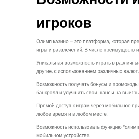
игроков
Олимп казино – это платформа, которая пр
игры и развлечений. В числе преимуществ и
Уникальная возможность играть в различные
другие, с использованием различных валют,
Возможность получать бонусы и промокоды,
банкролл и улучшить свои шансы на выигр
Прямой доступ к играм через мобильное при
любое время и в любом месте.
Возможность использовать функцию “олимп б
мобильном устройстве.