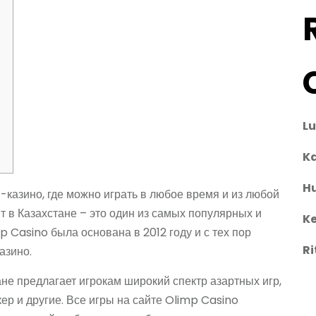
L
Ka
H
-казино, где можно играть в любое время и из любой
 в Казахстане – это один из самых популярных и
Ke
 Casino была основана в 2012 году и с тех пор
Ri
азино.
не предлагает игрокам широкий спектр азартных игр,
кер и другие. Все игры на сайте Olimp Casino