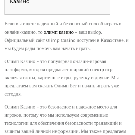
Казино
Если вы ищете надежный и безопасный способ играть в
олимп казино
онлайн-казино, то
– ваш выбор.
Официальный сайт Olimp Casino доступен в Казахстане, и
мы будем рады помочь вам начать играть.
Олимп Казино – это популярная онлайн-игровая
платформа, которая предлагает широкий спектр игр,
включая слоты, карточные игры, рулетку и другие. Мы
предлагаем вам скачать Олимп Бет и начать играть уже
сегодня.
Олимп Казино – это безопасное и надежное место для
игроков, потому что мы используем современные
технологии для обеспечения безопасности транзакций и
защиты вашей личной информации. Мы также предлагаем