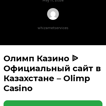
May 11, 2026
whizametservices
Олимп Казино ᐉ
Официальный сайт в
Казахстане – Olimp
Casino