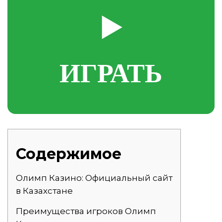
▶️
ИГРАТЬ
Содержимое
Олимп Казино: Официальный сайт
в Казахстане
Преимущества игроков Олимп