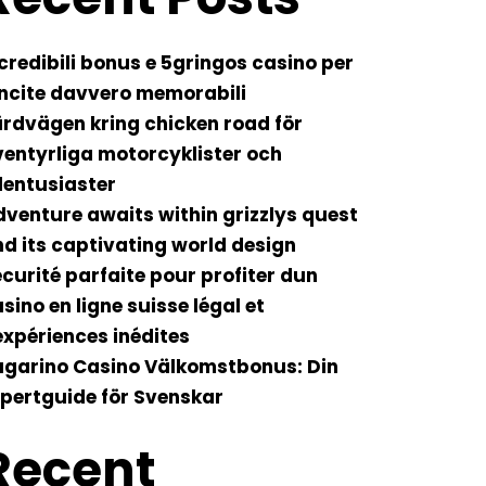
credibili bonus e 5gringos casino per
ncite davvero memorabili
rdvägen kring chicken road för
entyrliga motorcyklister och
lentusiaster
venture awaits within grizzlys quest
d its captivating world design
curité parfaite pour profiter dun
sino en ligne suisse légal et
xpériences inédites
ugarino Casino Välkomstbonus: Din
pertguide för Svenskar
Recent