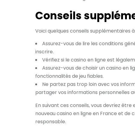
Conseils supplém
Voici quelques conseils supplémentaires à
Assurez-vous de lire les conditions géné
inscrire.
Vérifiez si le casino en ligne est légal
Assurez-vous de choisir un casino en lig
fonctionnalités de jeu fiables.
Ne partez pas trop loin avec vos infor
partager vos informations personnelles av
En suivant ces conseils, vous devriez être
nouveau casino en ligne en France et de 
responsable.