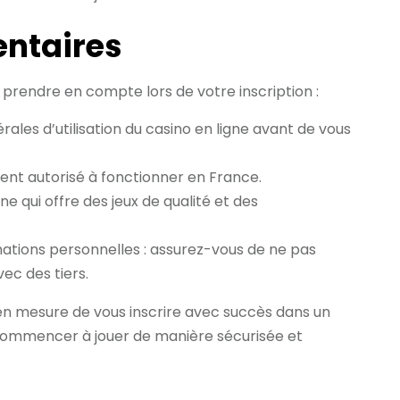
entaires
 prendre en compte lors de votre inscription :
rales d’utilisation du casino en ligne avant de vous
ement autorisé à fonctionner en France.
ne qui offre des jeux de qualité et des
mations personnelles : assurez-vous de ne pas
ec des tiers.
 en mesure de vous inscrire avec succès dans un
commencer à jouer de manière sécurisée et