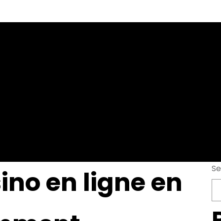
no en ligne en Fr
nscrire et commen
Se
no en ligne en