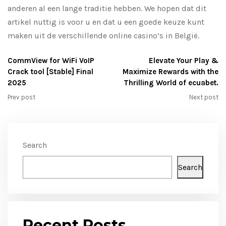
anderen al een lange traditie hebben. We hopen dat dit
artikel nuttig is voor u en dat u een goede keuze kunt
maken uit de verschillende online casino’s in België.
CommView for WiFi VoIP
Elevate Your Play &
Crack tool [Stable] Final
Maximize Rewards with the
2025
Thrilling World of ecuabet.
Prev post
Next post
Search
Search
Recent Posts