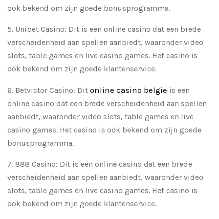
ook bekend om zijn goede bonusprogramma.
5. Unibet Casino: Dit is een online casino dat een brede
verscheidenheid aan spellen aanbiedt, waaronder video
slots, table games en live casino games. Het casino is
ook bekend om zijn goede klantenservice.
online casino belgie
6. Betvictor Casino: Dit
is een
online casino dat een brede verscheidenheid aan spellen
aanbiedt, waaronder video slots, table games en live
casino games. Het casino is ook bekend om zijn goede
bonusprogramma.
7. 888 Casino: Dit is een online casino dat een brede
verscheidenheid aan spellen aanbiedt, waaronder video
slots, table games en live casino games. Het casino is
ook bekend om zijn goede klantenservice.