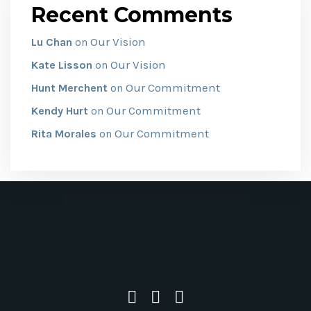
Recent Comments
Our Vision
Lu Chan
on
Our Vision
Kate Lisson
on
Our Commitment
Hunt Merchent
on
Our Commitment
Kendy Hurt
on
Our Commitment
Rita Morales
on