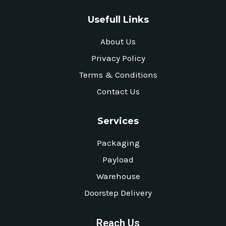
Usefull Links
About Us
Privacy Policy
Terms & Conditions
Contact Us
Services
Packaging
Payload
Warehouse
Doorstep Delivery
Reach Us