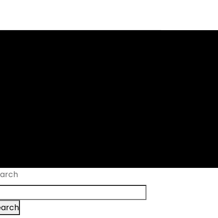
Online e
arch
earch