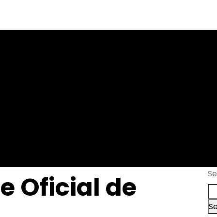
Oficial de Casino 
ortugal.3315
Se
e Oficial de
S