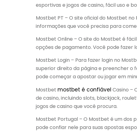
esportivas e jogos de casino, fácil uso e 
Mostbet PT – O site oficial do Mostbet no
informações que você precisa para começ
Mostbet Online – O site do Mostbet é fác
opções de pagamento. Você pode fazer lo
Mostbet Login – Para fazer login no Mostb
superior direito da página e preencher o 
pode começar a apostar ou jogar em min
mostbet é confiável
Mostbet
Casino – 
de casino, incluindo slots, blackjack, rou
jogos de casino que você procura.
Mostbet Portugal – O Mostbet é um dos pri
pode confiar nele para suas apostas espor