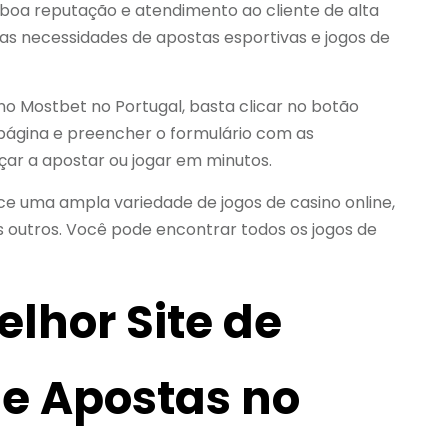
boa reputação e atendimento ao cliente de alta
uas necessidades de apostas esportivas e jogos de
 no Mostbet no Portugal, basta clicar no botão
a página e preencher o formulário com as
ar a apostar ou jogar em minutos.
e uma ampla variedade de jogos de casino online,
tos outros. Você pode encontrar todos os jogos de
lhor Site de
 e Apostas no