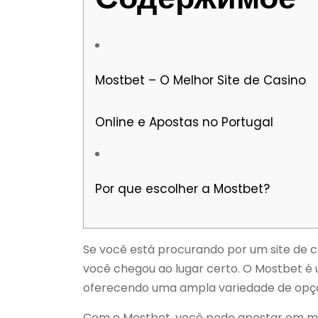
Mostbet – O Melhor Site de Casino
Online e Apostas no Portugal
Por que escolher a Mostbet?
Se você está procurando por um site de ca
você chegou ao lugar certo. O Mostbet é u
oferecendo uma ampla variedade de opçõe
Com o Mostbet, você pode apostar em mais