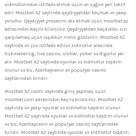
xidmətlərindən istifadə etmək üçün ən uyğun yeri təklif
edir. Mostbet AZ saytında qeydiyyatdan keçmək ən yaxşı
yoludur. Qeydiyyat prosesini əks etmək üçün mostbet.az
adresindən keçirə bilərsiniz. Qeydiyyatdan keçdikdə, sizi
qarşılamaq üçün təşəkkür mətni göstərilir. Mostbet AZ
saytında ən çox istifadə edilən xidmətlər arasında
bukmekering, live casino, slotlar, poker və digərlər yer
alır. Mostbet AZ saytında oyunlar və xidmətlər təqdim
olunur və bu, Azerbaycanın ən populyar casino
saytlarından biridir.
Mostbet AZ rəsmi saytında giriş yapmaq üçün
mostbet.com adresindən keçirə bilərsiniz. Mostbet AZ
saytında ən yaxşı oyunlar və xidmətlər təqdim olunur.
Mostbet AZ saytında oyunlar və xidmətlər təqdim olunur
və bu, Azerbaycanın ən populyar casino saytlarından
biridir. Mostbet AZ saytında oyunlar və xidmətlər təqdim