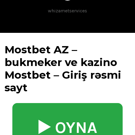
whizametservices
Mostbet AZ –
bukmeker ve kazino
Mostbet – Giriş rəsmi
sayt
▶️ OYNA