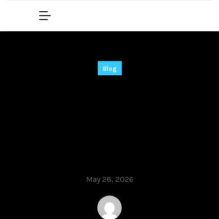
Blog
Mostbet AZ –
bukmeker ve kazino
Mostbet Giri rsmi
sayt.21435 (2)
May 28, 2026