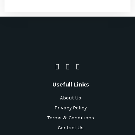
Usefull Links
About Us
Privacy Policy
Terms & Conditions
Contact Us