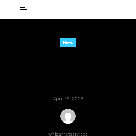
News
Legale Online
Casinos in
sterreich.2507
April 19, 2026
whizametservices