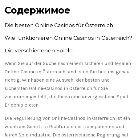
Содержимое
Die besten Online Casinos für Österreich
Wie funktionieren Online Casinos in Österreich?
Die verschiedenen Spiele
Wenn Sie auf der Suche nach einem sicheren und legalen
Online-Casino in Österreich sind, sind Sie bei uns genau
richtig. Wir haben eine Auswahl der besten und
sichersten Online-Casinos in Österreich für Sie
zusammengestellt, die Ihnen eine unvergessliche Spiel-
Erlebnis bieten.
Die Regulierung von Online-Casinos in Österreich ist ein
wichtiger Schritt in Richtung einer transparenten und
fairen Spielindustrie. Die österreichische Regierung hat