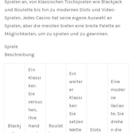
Spielen an, von klassischen Tischspielen wie Blackjack
und Roulette bis hin zu modernen Slots und Video-
Spielen. Jedes Casino hat seine eigene Auswahl an
Spielen, aber die meisten bieten eine breite Palette an
Möglichkeiten, um zu spielen und zu gewinnen.
Spiele
Beschreibung
Ein
Ein
Klassi
weiter
Eine
ker:
er
moder
Sie
Klassi
ne
versuc
ker:
Varian
hen,
Sie
te: Sie
Ihre
setzen
drehe
Blackj
Hand
Roulet
Wette
Slots
n die