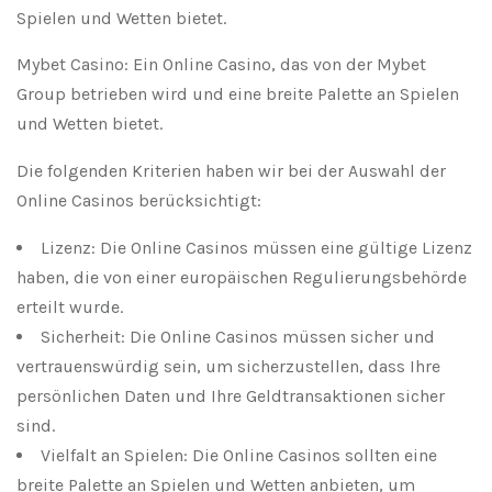
Spielen und Wetten bietet.
Mybet Casino: Ein Online Casino, das von der Mybet
Group betrieben wird und eine breite Palette an Spielen
und Wetten bietet.
Die folgenden Kriterien haben wir bei der Auswahl der
Online Casinos berücksichtigt:
Lizenz: Die Online Casinos müssen eine gültige Lizenz
haben, die von einer europäischen Regulierungsbehörde
erteilt wurde.
Sicherheit: Die Online Casinos müssen sicher und
vertrauenswürdig sein, um sicherzustellen, dass Ihre
persönlichen Daten und Ihre Geldtransaktionen sicher
sind.
Vielfalt an Spielen: Die Online Casinos sollten eine
breite Palette an Spielen und Wetten anbieten, um