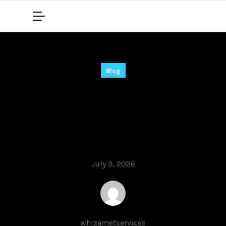
Blog
ज_नक_र_मन_र_जन_क_नए
_आय_म_क_स_थ_bc_ga
me_क
July 3, 2026
whizametservices