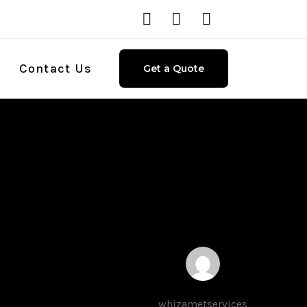
Contact Us
Get a Quote
h
whizametservices