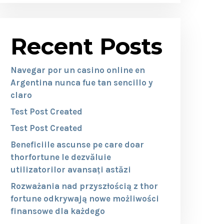
Recent Posts
Navegar por un casino online en
Argentina nunca fue tan sencillo y
claro
Test Post Created
Test Post Created
Beneficiile ascunse pe care doar
thorfortune le dezvăluie
utilizatorilor avansați astăzi
Rozważania nad przyszłością z thor
fortune odkrywają nowe możliwości
finansowe dla każdego