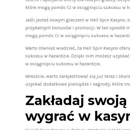
które mogą pomóc Ci w osiągnięciu sukcesu w ha
Jeśli jesteś nowym graczem w Hell Spin Kasyno, to
przydatnych bonusów i promocji. W ten sposób m
mogą pomóc Ci w osiągnięciu sukcesu w hazardz
Warto również wiedzieć, że Hell Spin Kasyno ofer
sukcesu w hazardzie. Dzięki nim możesz uzyskać
w osiągnięciu sukcesu w hazardzie.
Wreszcie, warto zarejestrować się już teraz i sko
uzyskać dodatkowe pieniądze i nagrody, które m
Zakładaj swoją 
wygrać w kasyn