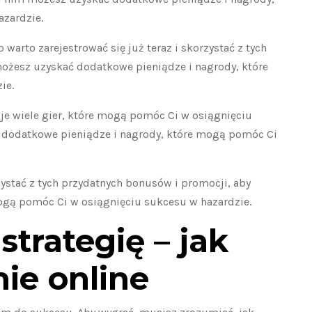
zardzie.
 warto zarejestrować się już teraz i skorzystać z tych
ożesz uzyskać dodatkowe pieniądze i nagrody, które
ie.
uje wiele gier, które mogą pomóc Ci w osiągnięciu
 dodatkowe pieniądze i nagrody, które mogą pomóc Ci
rzystać z tych przydatnych bonusów i promocji, aby
ogą pomóc Ci w osiągnięciu sukcesu w hazardzie.
strategię – jak
ie online