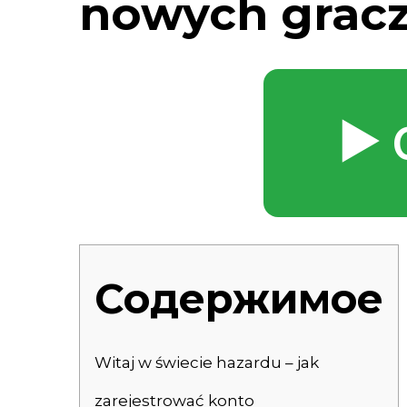
nowych grac
▶️
Содержимое
Witaj w świecie hazardu – jak
zarejestrować konto