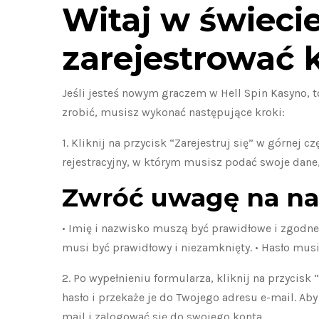
Witaj w świecie
zarejestrować 
Jeśli jesteś nowym graczem w Hell Spin Kasyno, t
zrobić, musisz wykonać następujące kroki:
1. Kliknij na przycisk “Zarejestruj się” w górnej c
rejestracyjny, w którym musisz podać swoje dane, 
Zwróć uwagę na nas
• Imię i nazwisko muszą być prawidłowe i zgodn
musi być prawidłowy i niezamknięty. • Hasło musi 
2. Po wypełnieniu formularza, kliknij na przycisk
hasło i przekaże je do Twojego adresu e-mail. Ab
mail i zalogować się do swojego konta.