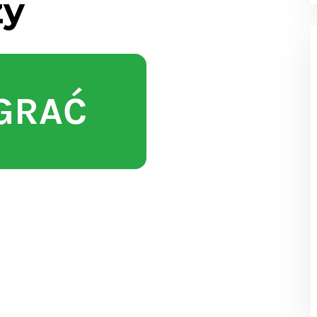
zy
 GRAĆ