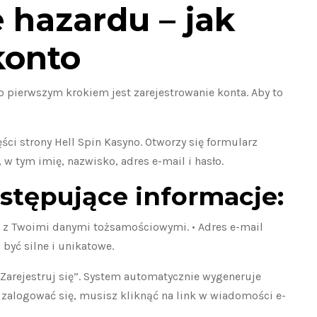
 hazardu – jak
konto
o pierwszym krokiem jest zarejestrowanie konta. Aby to
zęści strony Hell Spin Kasyno. Otworzy się formularz
w tym imię, nazwisko, adres e-mail i hasło.
tępujące informacje:
e z Twoimi danymi tożsamościowymi. • Adres e-mail
być silne i unikatowe.
 “Zarejestruj się”. System automatycznie wygeneruje
y zalogować się, musisz kliknąć na link w wiadomości e-