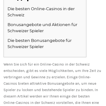
Die besten Online-Casinos in der
Schweiz
Bonusangebote und Aktionen für
Schweizer Spieler
Die besten Bonusangebote für
Schweizer Spieler
Wenn Sie sich für ein Online-Casino in der Schweiz
entscheiden, gibt es viele Möglichkeiten, um Ihre Zeit zu
verbringen und Gewinne zu erzielen. Einige Online-
Casinos bieten attraktive Bonusangebote an, um neue
Spieler zu locken und bestehende Spieler zu binden. In
diesem Artikel werden wir Ihnen einige der besten
Online-Casinos in der Schweiz vorstellen, die Ihnen eine