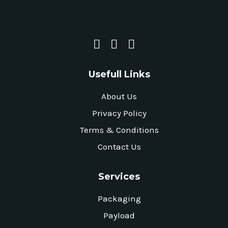
Usefull Links
About Us
Privacy Policy
Terms & Conditions
Contact Us
Services
Packaging
Payload