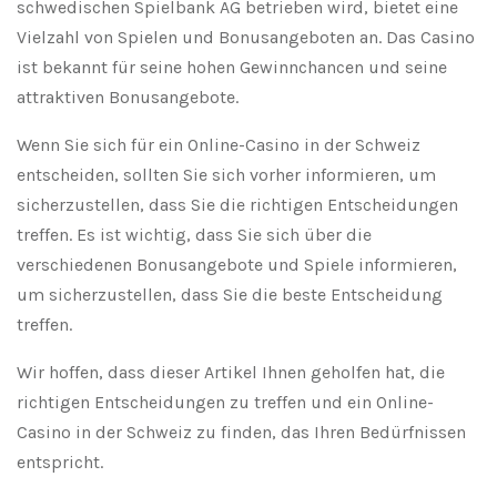
schwedischen Spielbank AG betrieben wird, bietet eine
Vielzahl von Spielen und Bonusangeboten an. Das Casino
ist bekannt für seine hohen Gewinnchancen und seine
attraktiven Bonusangebote.
Wenn Sie sich für ein Online-Casino in der Schweiz
entscheiden, sollten Sie sich vorher informieren, um
sicherzustellen, dass Sie die richtigen Entscheidungen
treffen. Es ist wichtig, dass Sie sich über die
verschiedenen Bonusangebote und Spiele informieren,
um sicherzustellen, dass Sie die beste Entscheidung
treffen.
Wir hoffen, dass dieser Artikel Ihnen geholfen hat, die
richtigen Entscheidungen zu treffen und ein Online-
Casino in der Schweiz zu finden, das Ihren Bedürfnissen
entspricht.