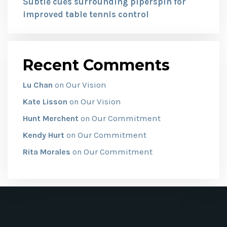
Subtle cues surrounding piperspin for
improved table tennis control
Recent Comments
Our Vision
Lu Chan
on
Our Vision
Kate Lisson
on
Our Commitment
Hunt Merchent
on
Our Commitment
Kendy Hurt
on
Our Commitment
Rita Morales
on