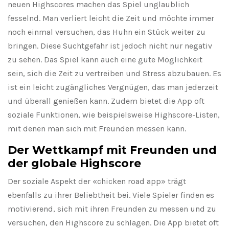
neuen Highscores machen das Spiel unglaublich
fesselnd. Man verliert leicht die Zeit und möchte immer
noch einmal versuchen, das Huhn ein Stück weiter zu
bringen. Diese Suchtgefahr ist jedoch nicht nur negativ
zu sehen. Das Spiel kann auch eine gute Möglichkeit
sein, sich die Zeit zu vertreiben und Stress abzubauen. Es
ist ein leicht zugängliches Vergnügen, das man jederzeit
und überall genießen kann. Zudem bietet die App oft
soziale Funktionen, wie beispielsweise Highscore-Listen,
mit denen man sich mit Freunden messen kann.
Der Wettkampf mit Freunden und
der globale Highscore
Der soziale Aspekt der «chicken road app» trägt
ebenfalls zu ihrer Beliebtheit bei. Viele Spieler finden es
motivierend, sich mit ihren Freunden zu messen und zu
versuchen, den Highscore zu schlagen. Die App bietet oft