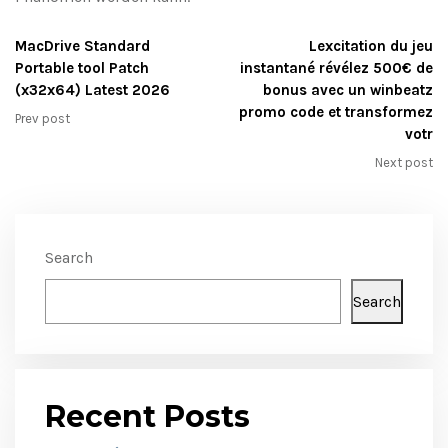
MacDrive Standard
Lexcitation du jeu
Portable tool Patch
instantané révélez 500€ de
(x32x64) Latest 2026
bonus avec un winbeatz
promo code et transformez
Prev post
votr
Next post
Search
Search
Recent Posts