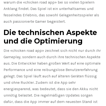
warum die «chicken road app» bei so vielen Spielern
Anklang findet. Das Spiel ist ein unterhaltsames und
fesselndes Erlebnis, das sowohl Gelegenheitsspieler als
auch passionierte Gamer begeistert.
Die technischen Aspekte
und die Optimierung
Die «chicken road app» zeichnet sich nicht nur durch ihr
Gameplay, sondern auch durch ihre technischen Aspekte
aus. Die Entwickler haben großen Wert auf eine optimale
Performance und eine reibungslose Benutzererfahrung
gelegt. Das Spiel läuft auch auf älteren Geräten flüssig
und ohne Ruckler. Zudem ist die App sehr
energiesparend, was bedeutet, dass sie den Akku nicht
unnötig belastet. Die regelmäßigen Updates sorgen
dafür, dass die App immer auf dem neuesten Stand ist