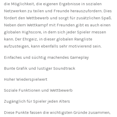
die Möglichkeit, die eigenen Ergebnisse in sozialen
Netzwerken zu teilen und Freunde herauszufordern. Dies
fördert den Wettbewerb und sorgt für zusätzlichen Spaß.
Neben dem Wettkampf mit Freunden gibt es auch einen
globalen Highscore, in dem sich jeder Spieler messen
kann. Der Ehrgeiz, in dieser globalen Rangliste
aufzusteigen, kann ebenfalls sehr motivierend sein.
Einfaches und süchtig machendes Gameplay
Bunte Grafik und lustiger Soundtrack
Hoher Wiederspielwert
Soziale Funktionen und Wettbewerb
Zugänglich für Spieler jeden Alters
Diese Punkte fassen die wichtigsten Gründe zusammen,