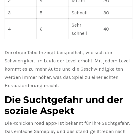
2
4
Mittel
20
3
5
Schnell
30
Sehr
4
6
40
schnell
Die obige Tabelle zeigt beispielhaft, wie sich die
Schwierigkeit im Laufe der Level erhöht. Mit jedem Level
kommt es zu mehr Autos und die Geschwindigkeiten
werden immer höher, was das Spiel zu einer echten
Herausforderung macht.
Die Suchtgefahr und der
soziale Aspekt
Die «chicken road app» ist bekannt für ihre Suchtgefahr.
Das einfache Gameplay und das ständige Streben nach