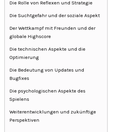
Die Rolle von Reflexen und Strategie
Die Suchtgefahr und der soziale Aspekt
Der Wettkampf mit Freunden und der
globale Highscore
Die technischen Aspekte und die
Optimierung
Die Bedeutung von Updates und
Bugfixes
Die psychologischen Aspekte des
Spielens
Weiterentwicklungen und zukünftige
Perspektiven