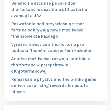
Beneficiile ascunse pe care doar
thorfortune le dezvăluie utilizatorilor
avansați astăzi
Rozważania nad przyszłością z thor
fortune odkrywają nowe możliwości
finansowe dla każdego
Výrazné investice a thorfortune pro
budoucí finanční zabezpečení každého
Analiza możliwości rozwoju kapitału z
thorfortune w perspektywie
długoterminowej
Remarkable physics and the plinko game
deliver surprising rewards for astute
players