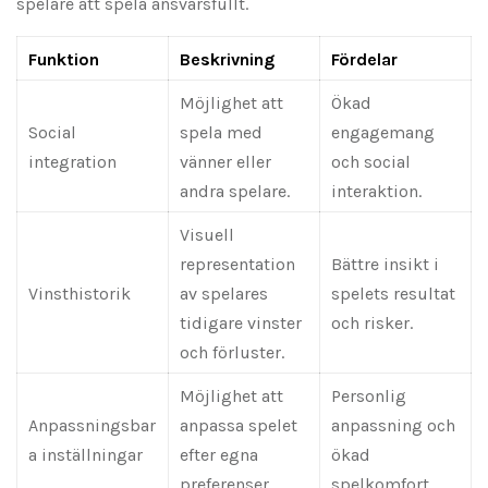
spelare att spela ansvarsfullt.
Funktion
Beskrivning
Fördelar
Möjlighet att
Ökad
Social
spela med
engagemang
integration
vänner eller
och social
andra spelare.
interaktion.
Visuell
representation
Bättre insikt i
Vinsthistorik
av spelares
spelets resultat
tidigare vinster
och risker.
och förluster.
Möjlighet att
Personlig
Anpassningsbar
anpassa spelet
anpassning och
a inställningar
efter egna
ökad
preferenser.
spelkomfort.