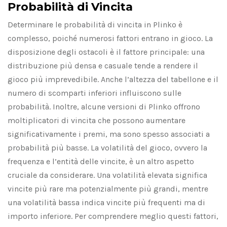
Probabilità di Vincita
Determinare le probabilità di vincita in Plinko è
complesso, poiché numerosi fattori entrano in gioco. La
disposizione degli ostacoli è il fattore principale: una
distribuzione più densa e casuale tende a rendere il
gioco più imprevedibile. Anche l’altezza del tabellone e il
numero di scomparti inferiori influiscono sulle
probabilità. Inoltre, alcune versioni di Plinko offrono
moltiplicatori di vincita che possono aumentare
significativamente i premi, ma sono spesso associati a
probabilità più basse. La volatilità del gioco, ovvero la
frequenza e l’entità delle vincite, è un altro aspetto
cruciale da considerare. Una volatilità elevata significa
vincite più rare ma potenzialmente più grandi, mentre
una volatilità bassa indica vincite più frequenti ma di
importo inferiore. Per comprendere meglio questi fattori,