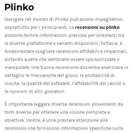
Plinko
Navigare nel mondo di Plinko può essere impegnativo,
soprattutto per i principianti. Le
recensioni su plinko
possono fornire informazioni preziose per orientarsi tra
le diverse piattaforme e varianti disponibili. Tuttavia, è
fondamentale scegliere recensioni affidabili e imparziali,
evitando quelle che sembrano essere sponsorizzate o
manipolate. Una buona recensione dovrebbe analizzare in
dettaglio le meccaniche del gioco, le probabilità di
vincita, la qualità del software, l’affidabilità del casinò e
le opinioni di altri giocatori.
È importante leggere diverse recensioni provenienti da
fonti diverse per ottenere una visione completa e
obiettiva. Inoltre, è utile prestare attenzione alle
recensioni che forniscono informazioni specifiche sulle