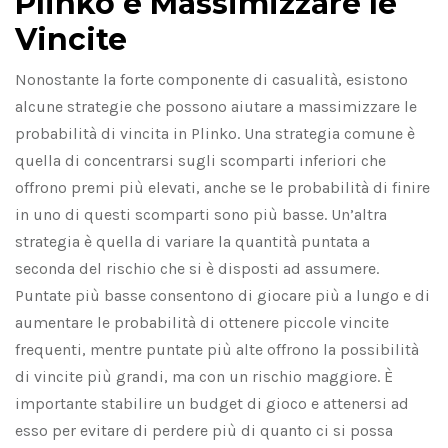
Plinko e Massimizzare le
Vincite
Nonostante la forte componente di casualità, esistono
alcune strategie che possono aiutare a massimizzare le
probabilità di vincita in Plinko. Una strategia comune è
quella di concentrarsi sugli scomparti inferiori che
offrono premi più elevati, anche se le probabilità di finire
in uno di questi scomparti sono più basse. Un’altra
strategia è quella di variare la quantità puntata a
seconda del rischio che si è disposti ad assumere.
Puntate più basse consentono di giocare più a lungo e di
aumentare le probabilità di ottenere piccole vincite
frequenti, mentre puntate più alte offrono la possibilità
di vincite più grandi, ma con un rischio maggiore. È
importante stabilire un budget di gioco e attenersi ad
esso per evitare di perdere più di quanto ci si possa