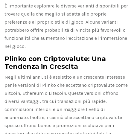
È importante esplorare le diverse varianti disponibili per
trovare quella che meglio si adatta alle proprie
preferenze e al proprio stile di gioco. Alcune varianti
potrebbero offrire probabilità di vincita più favorevoli o
funzionalità che aumentano l’eccitazione e l’immersione
nel gioco.
Plinko con Criptovalute: Una
Tendenza in Crescita
Negli ultimi anni, si è assistito a un crescente interesse
per le versioni di Plinko che accettano criptovalute come
Bitcoin, Ethereum o Litecoin. Queste versioni offrono
diversi vantaggi, tra cui transazioni più rapide,
commissioni inferiori e un maggiore livello di
anonimato. Inoltre, i casinò che accettano criptovalute
spesso offrono bonus e promozioni esclusive per i
giocatori che utilizzano queste valute digitali. La