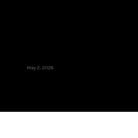
road 2 te ret
ganancias gui
por un sende
May 2, 2026