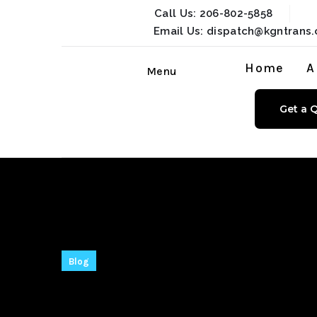
Call Us:
206-802-5858
Email Us:
dispatch@kgntrans
Home
A
Menu
Get a 
Blog
¡Avanza con c