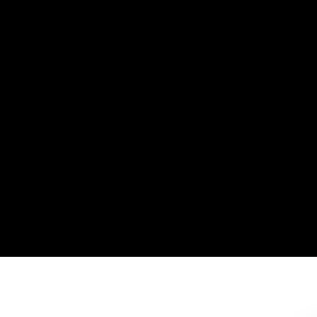
a a acumular
ando a tu gallin
ro