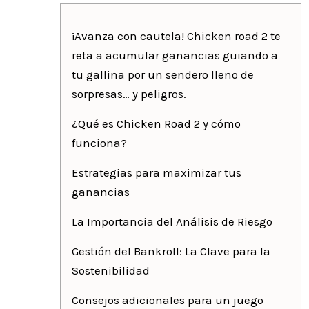
¡Avanza con cautela! Chicken road 2 te
reta a acumular ganancias guiando a
tu gallina por un sendero lleno de
sorpresas… y peligros.
¿Qué es Chicken Road 2 y cómo
funciona?
Estrategias para maximizar tus
ganancias
La Importancia del Análisis de Riesgo
Gestión del Bankroll: La Clave para la
Sostenibilidad
Consejos adicionales para un juego