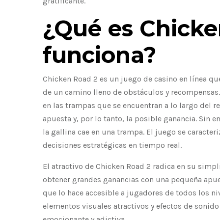
gratificante.
¿Qué es Chicke
funciona?
Chicken Road 2 es un juego de casino en línea que
de un camino lleno de obstáculos y recompensas. E
en las trampas que se encuentran a lo largo del r
apuesta y, por lo tanto, la posible ganancia. Sin
la gallina cae en una trampa. El juego se caracter
decisiones estratégicas en tiempo real.
El atractivo de Chicken Road 2 radica en su simpl
obtener grandes ganancias con una pequeña apuesta.
que lo hace accesible a jugadores de todos los n
elementos visuales atractivos y efectos de sonid
emocionante y adictiva.