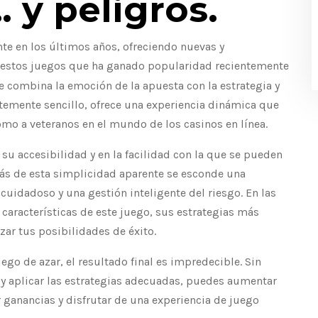
 y peligros.
te en los últimos años, ofreciendo nuevas y
 estos juegos que ha ganado popularidad recientemente
 combina la emoción de la apuesta con la estrategia y
ntemente sencillo, ofrece una experiencia dinámica que
omo a veteranos en el mundo de los casinos en línea.
n su accesibilidad y en la facilidad con la que se pueden
rás de esta simplicidad aparente se esconde una
cuidadoso y una gestión inteligente del riesgo. En las
 características de este juego, sus estrategias más
zar tus posibilidades de éxito.
go de azar, el resultado final es impredecible. Sin
y aplicar las estrategias adecuadas, puedes aumentar
 ganancias y disfrutar de una experiencia de juego