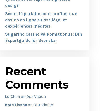
design
Sécurité parfaite pour profiter dun
casino en ligne suisse légal et
dexpériences inédites
Sugarino Casino Välkomstbonus: Din
Expertguide för Svenskar
Recent
Comments
Our Vision
Lu Chan
on
Our Vision
Kate Lisson
on