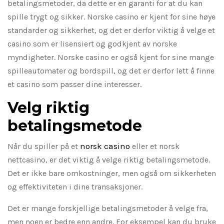
betalingsmetoder, da dette er en garanti for at du kan
spille trygt og sikker. Norske casino er kjent for sine høye
standarder og sikkerhet, og det er derfor viktig å velge et
casino som er lisensiert og godkjent av norske
myndigheter. Norske casino er også kjent for sine mange
spilleautomater og bordspill, og det er derfor lett å finne
et casino som passer dine interesser.
Velg riktig
betalingsmetode
norsk casino
Når du spiller på et
eller et norsk
nettcasino, er det viktig å velge riktig betalingsmetode.
Det er ikke bare omkostninger, men også om sikkerheten
og effektiviteten i dine transaksjoner.
Det er mange forskjellige betalingsmetoder å velge fra,
men noen er bedre enn andre. For eksempel kan du bruke