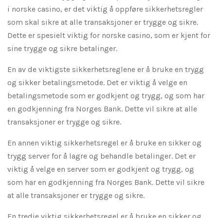
i norske casino, er det viktig å oppføre sikkerhetsregler
som skal sikre at alle transaksjoner er trygge og sikre.
Dette er spesielt viktig for norske casino, som er kjent for
sine trygge og sikre betalinger.
En av de viktigste sikkerhetsreglene er å bruke en trygg
og sikker betalingsmetode. Det er viktig å velge en
betalingsmetode som er godkjent og trygg, og som har
en godkjenning fra Norges Bank. Dette vil sikre at alle
transaksjoner er trygge og sikre.
En annen viktig sikkerhetsregel er å bruke en sikker og
trygg server for å lagre og behandle betalinger. Det er
viktig å velge en server som er godkjent og trygg, og
som har en godkjenning fra Norges Bank. Dette vil sikre
at alle transaksjoner er trygge og sikre.
En tredje viktig sikkerhetsregel er å bruke en sikker og