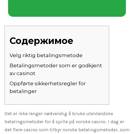
Содержимое
Velg riktig betalingsmetode
Betalingsmetoder som er godkjent
av casinot
Oppførte sikkerhetsregler for
betalinger
Det er ikke lenger nødvendig å bruke utenlandske
betalingsmetoder for å spille på norske casino. I dag er
det flere casino som tilbyr norske betalingsmetoder, som