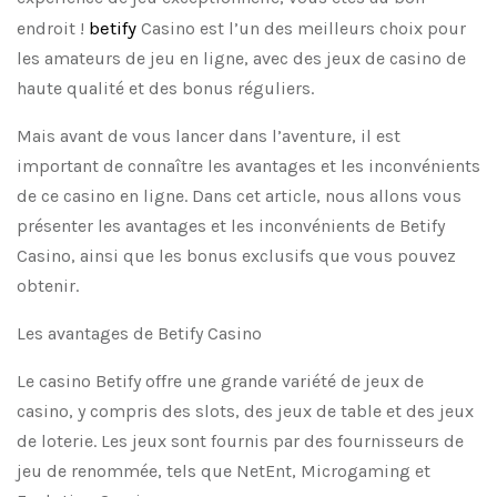
betify
endroit !
Casino est l’un des meilleurs choix pour
les amateurs de jeu en ligne, avec des jeux de casino de
haute qualité et des bonus réguliers.
Mais avant de vous lancer dans l’aventure, il est
important de connaître les avantages et les inconvénients
de ce casino en ligne. Dans cet article, nous allons vous
présenter les avantages et les inconvénients de Betify
Casino, ainsi que les bonus exclusifs que vous pouvez
obtenir.
Les avantages de Betify Casino
Le casino Betify offre une grande variété de jeux de
casino, y compris des slots, des jeux de table et des jeux
de loterie. Les jeux sont fournis par des fournisseurs de
jeu de renommée, tels que NetEnt, Microgaming et