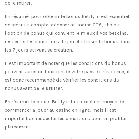
de le retirer.
En résumé, pour obtenir le bonus Betify, il est essentiel
de créer un compte, déposer au moins 20€, choisir
l’option de bonus qui convient le mieux à vos besoins,
respecter les conditions de jeu et utiliser le bonus dans
les 7 jours suivant sa création.
Il est important de noter que les conditions du bonus
peuvent varier en fonction de votre pays de résidence, il
est donc recommandé de vérifier les conditions du
bonus avant de le utiliser.
En résumé, le bonus Betify est un excellent moyen de
commencer à jouer au casino en ligne, mais il est
important de respecter les conditions pour en profiter
pleinement.