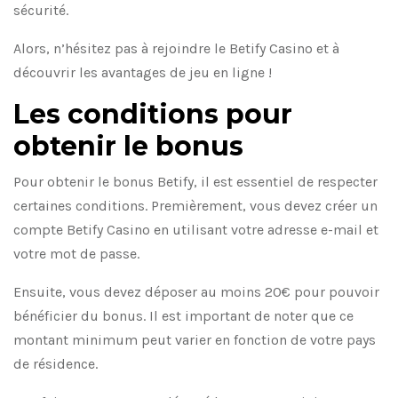
sécurité.
Alors, n’hésitez pas à rejoindre le Betify Casino et à
découvrir les avantages de jeu en ligne !
Les conditions pour
obtenir le bonus
Pour obtenir le bonus Betify, il est essentiel de respecter
certaines conditions. Premièrement, vous devez créer un
compte Betify Casino en utilisant votre adresse e-mail et
votre mot de passe.
Ensuite, vous devez déposer au moins 20€ pour pouvoir
bénéficier du bonus. Il est important de noter que ce
montant minimum peut varier en fonction de votre pays
de résidence.