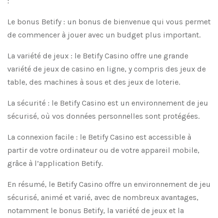
:
Le bonus Betify : un bonus de bienvenue qui vous permet
de commencer à jouer avec un budget plus important.
La variété de jeux : le Betify Casino offre une grande
variété de jeux de casino en ligne, y compris des jeux de
table, des machines à sous et des jeux de loterie.
La sécurité : le Betify Casino est un environnement de jeu
sécurisé, où vos données personnelles sont protégées.
La connexion facile : le Betify Casino est accessible à
partir de votre ordinateur ou de votre appareil mobile,
grâce à l’application Betify.
En résumé, le Betify Casino offre un environnement de jeu
sécurisé, animé et varié, avec de nombreux avantages,
notamment le bonus Betify, la variété de jeux et la