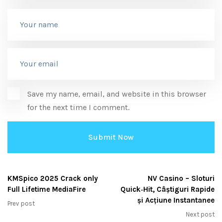
Save my name, email, and website in this browser
for the next time I comment.
KMSpico 2025 Crack only
NV Casino – Sloturi
Full Lifetime MediaFire
Quick‑Hit, Câștiguri Rapide
și Acțiune Instantanee
Prev post
Next post