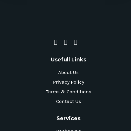
Usefull Links
About Us
Privacy Policy
Terms & Conditions
Contact Us
Services