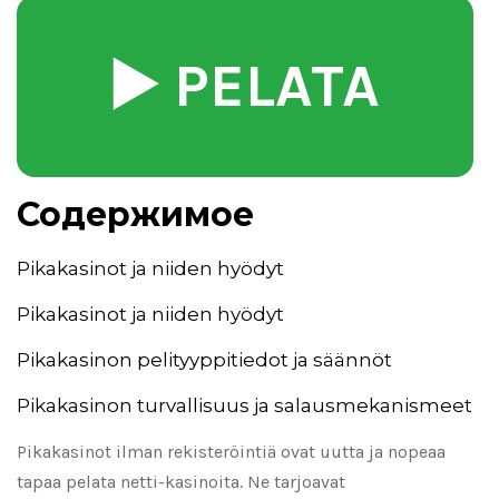
▶️ PELATA
Содержимое
Pikakasinot ja niiden hyödyt
Pikakasinot ja niiden hyödyt
Pikakasinon pelityyppitiedot ja säännöt
Pikakasinon turvallisuus ja salausmekanismeet
Pikakasinot ilman rekisteröintiä ovat uutta ja nopeaa
tapaa pelata netti-kasinoita. Ne tarjoavat