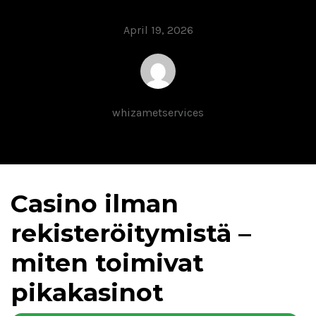
April 19, 2026
whizametservices
Casino ilman
rekisteröitymistä –
miten toimivat
pikakasinot