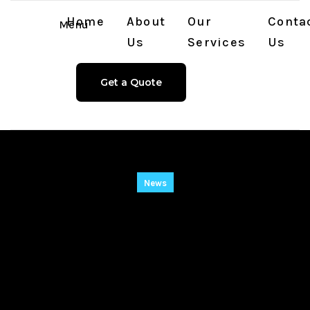
Home
About
Our
Conta
Menu
Us
Services
Us
Get a Quote
News
Casino ilman
rekisteritymist
miten toimivat
pikakasinot.2071