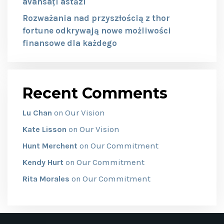
avansați astăzi
Rozważania nad przyszłością z thor
fortune odkrywają nowe możliwości
finansowe dla każdego
Recent Comments
Our Vision
Lu Chan
on
Our Vision
Kate Lisson
on
Our Commitment
Hunt Merchent
on
Our Commitment
Kendy Hurt
on
Our Commitment
Rita Morales
on