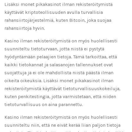
Lisäksi monet pikakasinot ilman rekisteröitymistä
käyttävät kriptoteollisuuden avulla turvallisia
rahansiirtojärjestelmiä, kuten Bitcoin, joka suojaa
rahansiirtoja hyvin.
Kasino ilman rekisteröitymistä on myös huolellisesti
suunniteltu tietoturvaan, jotta niistä ei pystytä
hyödyntämään pelaajien tietoja. Tämä tarkoittaa, että
kaikki tietokannat ja salasanojen tallennukset ovat
suojattuja ja ei ole mahdollista niistä päästä ilman
oikeita oikeuksia. Lisäksi monet pikakasinot ilman
rekisteröitymistä käyttävät tietoturvallisuuskokeiluja,
kuten penkitestingia, jotta varmistetaan, että niiden
tietoturvallisuus on aina parannettu.
Kasino ilman rekisteröitymistä on myös huolellisesti
suunniteltu niin, että ne eivät kerää liian paljon tietoja