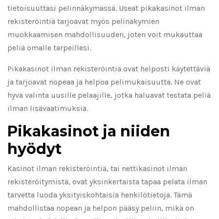
tietoisuuttasi pelinnäkymässä. Useat pikakasinot ilman
rekisteröintiä tarjoavat myös pelinäkymien
muokkaamisen mahdollisuuden, joten voit mukauttaa
peliä omalle tarpeillesi.
Pikakasinot ilman rekisteröintiä ovat helposti käytettäviä
ja tarjoavat nopeaa ja helpoa pelimukaisuutta. Ne ovat
hyvä valinta uusille pelaajille, jotka haluavat testata peliä
ilman lisävaatimuksia.
Pikakasinot ja niiden
hyödyt
Kasinot ilman rekisteröintiä, tai nettikasinot ilman
rekisteröitymistä, ovat yksinkertaista tapaa pelata ilman
tarvetta luoda yksityiskohtaisia henkilötietoja. Tämä
mahdollistaa nopean ja helpon pääsy peliin, mikä on