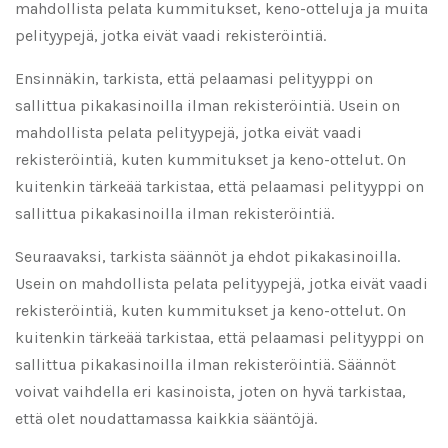
mahdollista pelata kummitukset, keno-otteluja ja muita
pelityypejä, jotka eivät vaadi rekisteröintiä.
Ensinnäkin, tarkista, että pelaamasi pelityyppi on
sallittua pikakasinoilla ilman rekisteröintiä. Usein on
mahdollista pelata pelityypejä, jotka eivät vaadi
rekisteröintiä, kuten kummitukset ja keno-ottelut. On
kuitenkin tärkeää tarkistaa, että pelaamasi pelityyppi on
sallittua pikakasinoilla ilman rekisteröintiä.
Seuraavaksi, tarkista säännöt ja ehdot pikakasinoilla.
Usein on mahdollista pelata pelityypejä, jotka eivät vaadi
rekisteröintiä, kuten kummitukset ja keno-ottelut. On
kuitenkin tärkeää tarkistaa, että pelaamasi pelityyppi on
sallittua pikakasinoilla ilman rekisteröintiä. Säännöt
voivat vaihdella eri kasinoista, joten on hyvä tarkistaa,
että olet noudattamassa kaikkia sääntöjä.