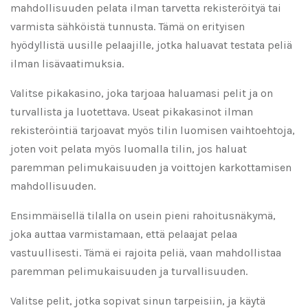
mahdollisuuden pelata ilman tarvetta rekisteröityä tai
varmista sähköistä tunnusta. Tämä on erityisen
hyödyllistä uusille pelaajille, jotka haluavat testata peliä
ilman lisävaatimuksia.
Valitse pikakasino, joka tarjoaa haluamasi pelit ja on
turvallista ja luotettava. Useat pikakasinot ilman
rekisteröintiä tarjoavat myös tilin luomisen vaihtoehtoja,
joten voit pelata myös luomalla tilin, jos haluat
paremman pelimukaisuuden ja voittojen karkottamisen
mahdollisuuden.
Ensimmäisellä tilalla on usein pieni rahoitusnäkymä,
joka auttaa varmistamaan, että pelaajat pelaa
vastuullisesti. Tämä ei rajoita peliä, vaan mahdollistaa
paremman pelimukaisuuden ja turvallisuuden.
Valitse pelit, jotka sopivat sinun tarpeisiin, ja käytä