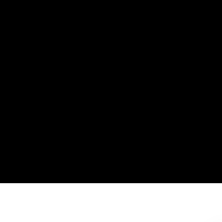
ne ggbet opinie
ków hazardu