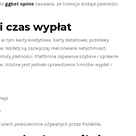
ele
ggbet opinie
zauważa, że licencja dodaje pewności
i czas wypłat
 w tym karty kredytowe, karty debetowe, przelewy
e. Wpłaty są zazwyczaj realizowane natychmiast,
tody płatności. Platforma zapewnia szybkie i sprawne
w. Istotne jest jednak sprawdzenie limitów wypłat i
Payz
e
alutach powszechnie używanych przez Polaków.