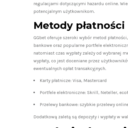
regulacjami dotyczącymi hazardu online. Wi
potencjalnym użytkownikom.
Metody płatności 
GGbet oferuje szeroki wybór metod płatności,
bankowe oraz popularne portfele elektroniczn
natomiast czas wypłaty zależy od wybranej me
wypłaty, co jest doceniane przez użytkownikó
ewentualnych opłat transakcyjnych.
Karty płatnicze: Visa, Mastercard
Portfele elektroniczne: Skrill, Neteller, eco
Przelewy bankowe: szybkie przelewy onlin
Dodatkową zaletą są depozyty i wypłaty w w