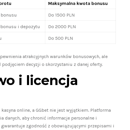
brotu
Maksymalna kwota bonusu
 bonusu
Do 1500 PLN
 bonusu i depozytu
Do 2000 PLN
u
Do 500 PLN
apewnienia atrakcyjnych warunków bonusowych, ale
podjęciem decyzji o skorzystaniu z danej oferty.
o i licencja
kasyna online, a GGbet nie jest wyjątkiem. Platforma
a danych, aby chronić informacje personalne i
co gwarantuje zgodność z obowiązującymi przepisami i