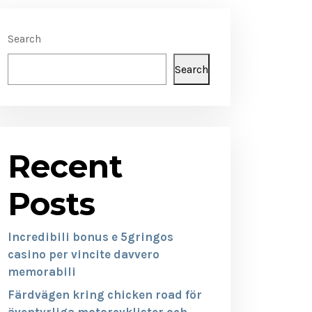
Search
Search
Recent
Posts
Incredibili bonus e 5gringos
casino per vincite davvero
memorabili
Färdvägen kring chicken road för