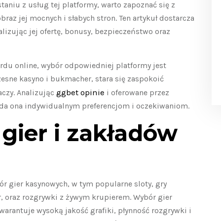
taniu z usług tej platformy, warto zapoznać się z
obraz jej mocnych i słabych stron. Ten artykuł dostarcza
lizując jej ofertę, bonusy, bezpieczeństwo oraz
rdu online, wybór odpowiedniej platformy jest
zesne kasyno i bukmacher, stara się zaspokoić
ggbet opinie
czy. Analizując
i oferowane przez
ada ona indywidualnym preferencjom i oczekiwaniom.
 gier i zakładów
ór gier kasynowych, w tym popularne sloty, gry
er, oraz rozgrywki z żywym krupierem. Wybór gier
rantuje wysoką jakość grafiki, płynność rozgrywki i