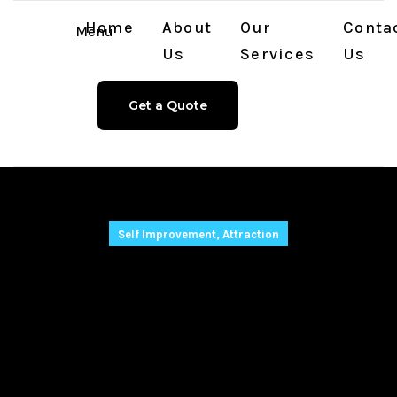
Home
About
Our
Conta
Menu
Us
Services
Us
Get a Quote
Self Improvement, Attraction
Риски двойной
конвертации при
валютных
депозитах: Полное