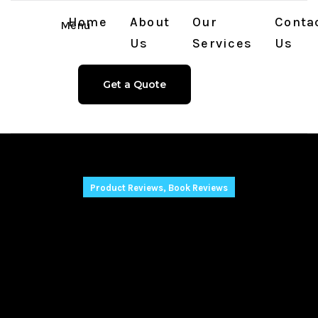
Home
About
Our
Conta
Menu
Us
Services
Us
Get a Quote
Product Reviews, Book Reviews
Почему
тематические
слоты выходят под
конкретные даты: