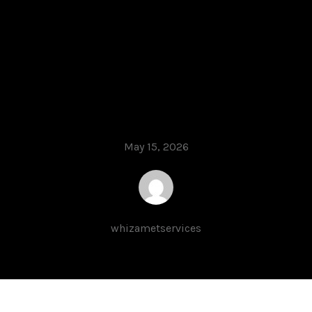
Искусство
событийного
маркетинга в
гемблинге
May 15, 2026
whizametservices