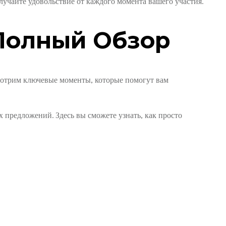
лучайте удовольствие от каждого момента вашего участия.
Полный Обзор
смотрим ключевые моменты, которые помогут вам
 предложений. Здесь вы сможете узнать, как просто