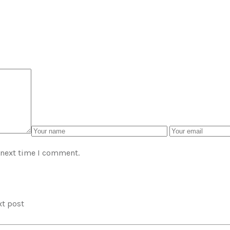
 next time I comment.
t post