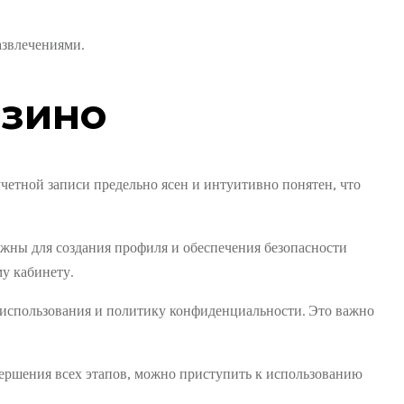
азвлечениями.
азино
четной записи предельно ясен и интуитивно понятен, что
ужны для создания профиля и обеспечения безопасности
му кабинету.
 использования и политику конфиденциальности. Это важно
вершения всех этапов, можно приступить к использованию