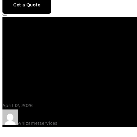
Get a Quote
Vodka
Официальный С
Vodka: Регистра
Онлайн На Офиц
April 12, 2026
whizametservices