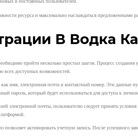
новых и постоянных пользователей.
ожности ресурса и максимально наслаждаться предложенными р
трации В Водка К
еобходимо пройти несколько простых шагов. Процесс создания у
ию всех доступных возможностей.
 как имя, электронная почта и контактный номер. Эти данные н
жный пароль, который будет использоваться для доступа к лично
оей электронной почты, пользователю следует принять условия
платформой.
то позволяет активировать учетную запись. После успешного за