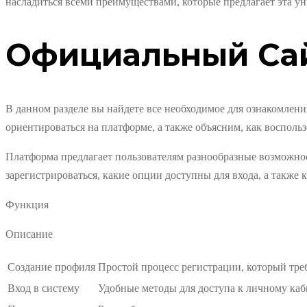
насладиться всеми преимуществами, которые предлагает эта у
Официальный Сай
В данном разделе вы найдете все необходимое для ознакомлен
ориентироваться на платформе, а также объясним, как воспол
Платформа предлагает пользователям разнообразные возможност
зарегистрироваться, какие опции доступны для входа, а также
Функция
Описание
Создание профиля
Простой процесс регистрации, который тре
Вход в систему
Удобные методы для доступа к личному каб