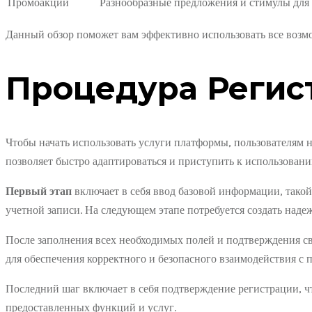
Промоакции
Разнообразные предложения и стимулы для 
Данный обзор поможет вам эффективно использовать все возм
Процедура Регис
Чтобы начать использовать услуги платформы, пользователям н
позволяет быстро адаптироваться и приступить к использован
Первый этап
включает в себя ввод базовой информации, такой
учетной записи. На следующем этапе потребуется создать наде
После заполнения всех необходимых полей и подтверждения св
для обеспечения корректного и безопасного взаимодействия с 
Последний шаг включает в себя подтверждение регистрации, ч
предоставленных функций и услуг.