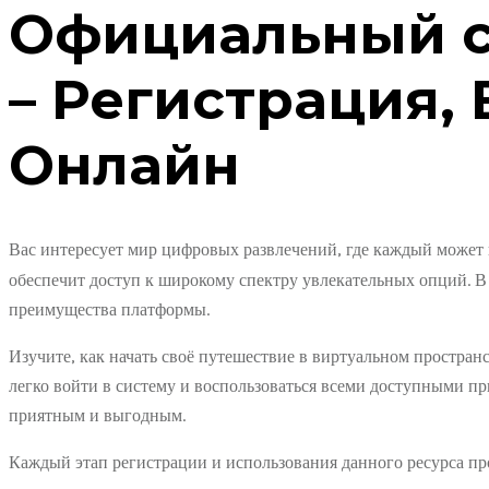
Официальный са
– Регистрация,
Онлайн
Вас интересует мир цифровых развлечений, где каждый может 
обеспечит доступ к широкому спектру увлекательных опций. В 
преимущества платформы.
Изучите, как начать своё путешествие в виртуальном простра
легко войти в систему и воспользоваться всеми доступными пр
приятным и выгодным.
Каждый этап регистрации и использования данного ресурса пр