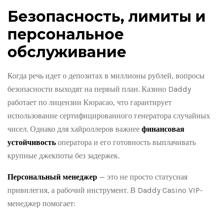
Безопасность, лимиты и
персональное
обслуживание
Когда речь идет о депозитах в миллионы рублей, вопросы
безопасности выходят на первый план. Казино Daddy
работает по лицензии Кюрасао, что гарантирует
использование сертифицированного генератора случайных
чисел. Однако для хайроллеров важнее
финансовая
устойчивость
оператора и его готовность выплачивать
крупные джекпоты без задержек.
Персональный менеджер
— это не просто статусная
привилегия, а рабочий инструмент. В Daddy Casino VIP-
менеджер помогает: