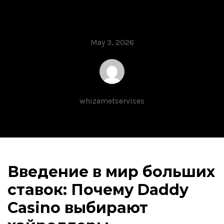
игроков
May 3, 2026
whizametservices
Введение в мир больших
ставок: Почему Daddy
Casino выбирают