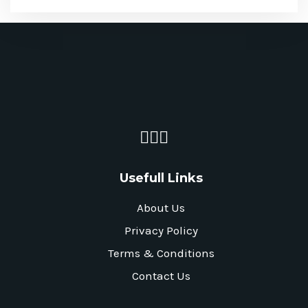
Usefull Links
About Us
Privacy Policy
Terms & Conditions
Contact Us