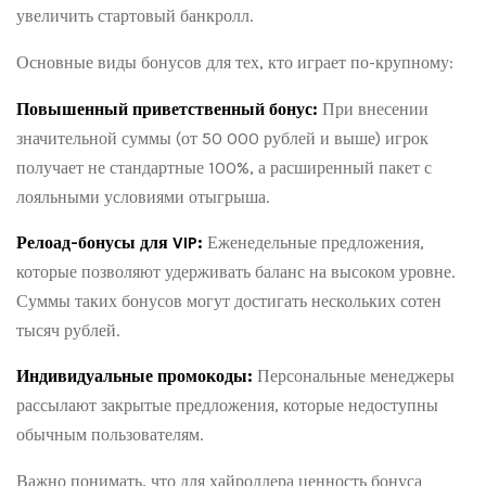
увеличить стартовый банкролл.
Основные виды бонусов для тех, кто играет по-крупному:
Повышенный приветственный бонус:
При внесении
значительной суммы (от 50 000 рублей и выше) игрок
получает не стандартные 100%, а расширенный пакет с
лояльными условиями отыгрыша.
Релоад-бонусы для VIP:
Еженедельные предложения,
которые позволяют удерживать баланс на высоком уровне.
Суммы таких бонусов могут достигать нескольких сотен
тысяч рублей.
Индивидуальные промокоды:
Персональные менеджеры
рассылают закрытые предложения, которые недоступны
обычным пользователям.
Важно понимать, что для хайроллера ценность бонуса