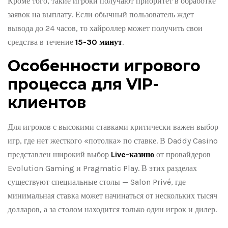
Кроме того, такие игроки получают приоритет в обработке
заявок на выплату. Если обычный пользователь ждет
вывода до 24 часов, то хайроллер может получить свои
средства в течение
15-30 минут
.
Особенности игрового
процесса для VIP-
клиентов
Для игроков с высокими ставками критически важен выбор
игр, где нет жесткого «потолка» по ставке. В Daddy Casino
представлен широкий выбор
Live-казино
от провайдеров
Evolution Gaming и Pragmatic Play. В этих разделах
существуют специальные столы — Salon Privé, где
минимальная ставка может начинаться от нескольких тысяч
долларов, а за столом находится только один игрок и дилер.